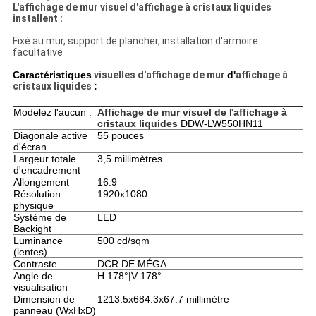
L'affichage de mur visuel d'affichage à cristaux liquides
installent :
Fixé au mur, support de plancher, installation d'armoire
facultative
Caractéristiques
visuelles d'affichage de mur
d'
affichage à
cristaux liquides
:
Modelez l'aucun :
Affichage de mur visuel de
l'
affichage à
cristaux liquides
DDW-LW550HN11
Diagonale active
55 pouces
d'écran
Largeur totale
3,5 millimètres
d'encadrement
Allongement
16:9
Résolution
1920x1080
physique
Système de
LED
Backight
Luminance
500 cd/sqm
(lentes)
Contraste
DCR DE MÉGA
Angle de
H 178°|V 178°
visualisation
Dimension de
1213.5x684.3x67.7 millimètre
panneau (WxHxD)