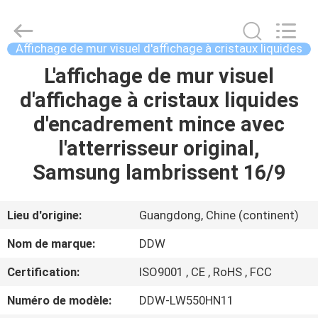
Shenzhen
DDW
Technology
Co.,
Ltd..
Affichage de mur visuel d'affichage à cristaux liquides
All
Rights
L'affichage de mur visuel
MAISON
Reserved.
Developed
by
d'affichage à cristaux liquides
ECER
PRODUITS
d'encadrement mince avec
l'atterrisseur original,
AU
Samsung lambrissent 16/9
SUJET
DE
Lieu d'origine:
Guangdong, Chine (continent)
NOUS
Nom de marque:
DDW
Certification:
ISO9001 , CE , RoHS , FCC
VISITE
Numéro de modèle:
DDW-LW550HN11
D'USINE