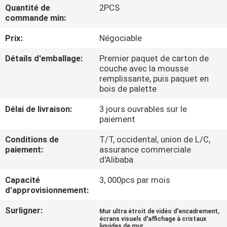
Quantité de
2PCS
commande min:
CONTRÔLE
Prix:
Négociable
DE
QUALITÉ
Détails d'emballage:
Premier paquet de carton de
couche avec la mousse
remplissante, puis paquet en
CONTACTEZ-
bois de palette
NOUS
Délai de livraison:
3 jours ouvrables sur le
paiement
NOUVELLES
Conditions de
T/T, occidental, union de L/C,
paiement:
assurance commerciale
d'Alibaba
DEMANDEZ
Capacité
3, 000pcs par mois
UNE
d'approvisionnement:
CITATION
Surligner:
,
Mur ultra étroit de vidéo d'encadrement
écrans visuels d'affichage à cristaux
liquides de mur