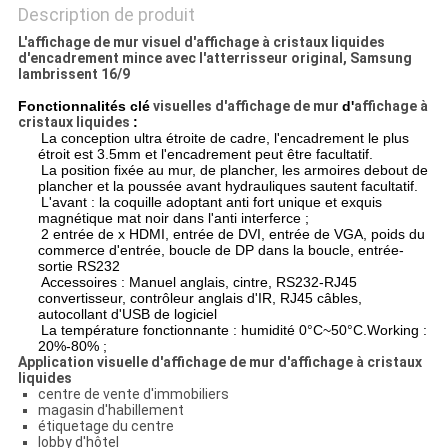
Description de produit
L'affichage de mur visuel d'affichage à cristaux liquides
d'encadrement mince avec l'atterrisseur original, Samsung
lambrissent 16/9
Fonctionnalités clé
visuelles d'affichage de mur
d'
affichage à
cristaux liquides
:
La conception ultra étroite de cadre, l'encadrement le plus
étroit est 3.5mm et l'encadrement peut être facultatif.
La position fixée au mur, de plancher, les armoires debout de
plancher et la poussée avant hydrauliques sautent facultatif.
L'avant : la coquille adoptant anti fort unique et exquis
magnétique mat noir dans l'anti interferce ;
2 entrée de x HDMI, entrée de DVI, entrée de VGA, poids du
commerce d'entrée, boucle de DP dans la boucle, entrée-
sortie RS232
Accessoires : Manuel anglais, cintre, RS232-RJ45
convertisseur, contrôleur anglais d'IR, RJ45 câbles,
autocollant d'USB de logiciel
La température fonctionnante : humidité 0°C~50°C.Working :
20%-80% ;
Application visuelle d'affichage de mur d'affichage à cristaux
liquides
centre de vente d'immobiliers
magasin d'habillement
étiquetage du centre
lobby d'hôtel