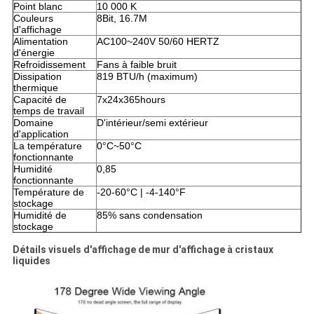
Point blanc
10 000 K
Couleurs
8Bit, 16.7M
d'affichage
Alimentation
AC100~240V 50/60 HERTZ
d'énergie
Refroidissement
Fans à faible bruit
Dissipation
819 BTU/h (maximum)
thermique
Capacité de
7x24x365hours
temps de travail
Domaine
D'intérieur/semi extérieur
d'application
La température
0°C~50°C
fonctionnante
Humidité
0,85
fonctionnante
Température de
-20-60°C | -4-140°F
stockage
Humidité de
85% sans condensation
stockage
Détails visuels d'affichage de mur d'affichage à cristaux
liquides