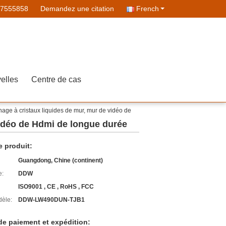
07555858
Demandez une citation
French
elles
Centre de cas
ichage à cristaux liquides de mur, mur de vidéo de
 vidéo de Hdmi de longue durée
e produit:
Guangdong, Chine (continent)
e:
DDW
ISO9001 , CE , RoHS , FCC
èle:
DDW-LW490DUN-TJB1
de paiement et expédition: