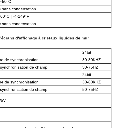
~50°C
 sans condensation
-60°C | -4-149°F
 sans condensation
SOUMETTRE
'écrans
d'
affichage à cristaux liquides
de
mur
24bit
e de synchronisation
30-80KHZ
ynchronisation de champ
50-75HZ
24bit
e de synchronisation
30-80KHZ
ynchronisation de champ
50-75HZ
/5V