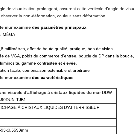
angle de visualisation prolongent, assurent cette verticale d'angle de vis
 observer la non-déformation, couleur sans déformation.
l de mur examine
des paramètres principaux
 de MÉGA
 millimètres, effet de haute qualité, pratique, bon de vision.
rée de VGA, poids du commerce d'entrée, boucle de DP dans la boucle,
 luminosité, gamme contrastée et élevée.
lation facile, combinaison extensible et arbitraire
l de mur examine
des caractéristiques
ans visuels d'affichage à cristaux liquides du mur
DDW-
490DUN-TJB1
ICHAGE À CRISTAUX LIQUIDES D'ATTERRISSEUR
593x0.5593mm