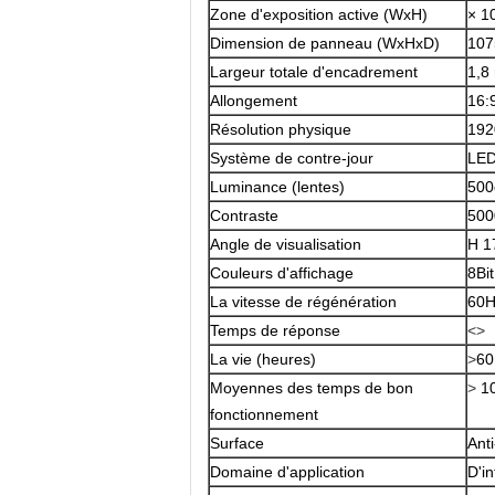
Zone d'exposition active (WxH)
× 1
Dimension de panneau (WxHxD)
107
Largeur totale d'encadrement
1,8
Allongement
16:
Résolution physique
192
Système de contre-jour
LE
Luminance (lentes)
500
Contraste
500
Angle de visualisation
H 1
Couleurs d'affichage
8Bi
La vitesse de régénération
60H
Temps de réponse
<>
La vie (heures)
>
60
Moyennes des temps de bon
>
1
fonctionnement
Surface
Ant
Domaine d'application
D'in