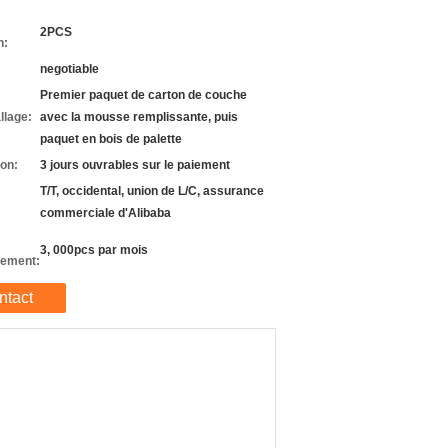
2PCS
n:
negotiable
Premier paquet de carton de couche
llage:
avec la mousse remplissante, puis
paquet en bois de palette
son:
3 jours ouvrables sur le paiement
T/T, occidental, union de L/C, assurance
commerciale d'Alibaba
3, 000pcs par mois
nement:
ntact