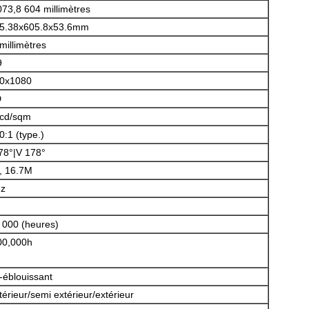
073,8 604 millimètres
5.38x605.8x53.6mm
 millimètres
9
0x1080
D
cd/sqm
0:1 (type.)
Laisser un message
78°|V 178°
t, 16.7M
Nous vous rappellerons bientôt!
z
 000 (heures)
00,000h
i-éblouissant
térieur/semi extérieur/extérieur