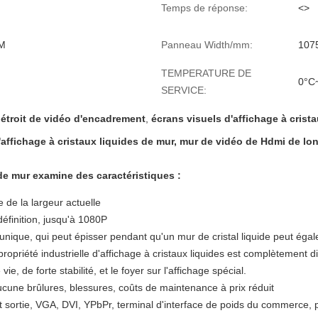
Temps de réponse:
<>
7M
Panneau Width/mm:
107
TEMPERATURE DE
0°C
SERVICE:
 étroit de vidéo d'encadrement
,
écrans visuels d'affichage à crist
d'affichage à cristaux liquides de mur, mur de vidéo de Hdmi de l
 de mur examine des caractéristiques :
e de la largeur actuelle
définition, jusqu'à 1080P
unique, qui peut épisser pendant qu'un mur de cristal liquide peut égale
ropriété industrielle d'affichage à cristaux liquides est complètement di
ie, de forte stabilité, et le foyer sur l'affichage spécial.
cune brûlures, blessures, coûts de maintenance à prix réduit
et sortie, VGA, DVI, YPbPr, terminal d'interface de poids du commerce, 