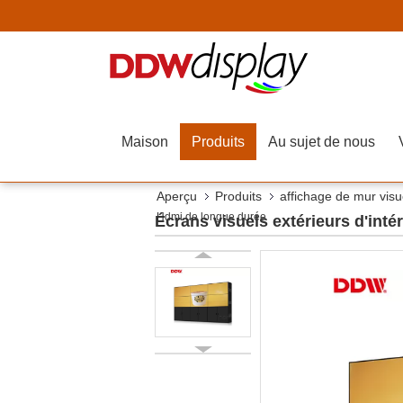
Maison
Produits
Au sujet de nous
Aperçu
Produits
affichage de mur visue
Hdmi de longue durée
Écrans visuels extérieurs d'inté