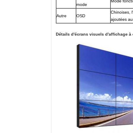
Mode fonct
mode
Chinoises, 
Autre
OSD
ajoutées au
Détails d'écrans visuels d'affichage à