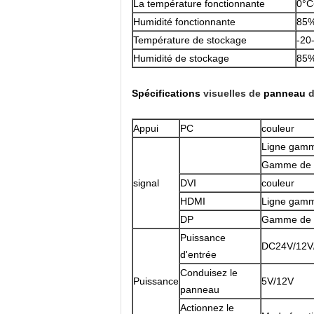
La température fonctionnante
0°C
Humidité fonctionnante
85%
Température de stockage
-20
Humidité de stockage
85%
Spécifications
visuelles de
panneau
d
Appui
PC
couleur
Ligne gamm
Gamme de s
signal
DVI
couleur
HDMI
Ligne gamm
DP
Gamme de s
Puissance
DC24V/12V
d'entrée
Conduisez le
Puissance
5V/12V
panneau
Actionnez le