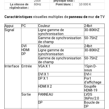
250v
physique total :
La vitesse de
60Hz
Point blanc :
10 000 K
régénération :
Caractéristiques
visuelles multiples de
panneau de
mur
de
TV
Appui
PC
Couleur
24bit
Signal
Ligne gamme de
30-80KHZ
synchronisation
Gamme de synchronisation
50-75HZ
de champ
DVI
Couleur
24bit
HDMI
Ligne gamme de
30-80KHZ
DP
synchronisation
Gamme de synchronisation
50-75HZ
de champ
Interface
Entrée
VGA X 1
15pin D-
sous
DVI X 1
DVI-I
DP X 1
Port
d'affichage
HDMI X 2
Goupille
HDMI-19
Sortie
PANNEAU
LVDS
36Pin/2.0
DP
Boucle de
DP