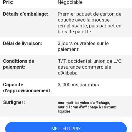
Prix:
Négociable
CONTRÔLE
Détails d'emballage:
Premier paquet de carton de
couche avec la mousse
DE
remplissante, puis paquet en
bois de palette
QUALITÉ
Délai de livraison:
3 jours ouvrables sur le
paiement
CONTACTEZ-
Conditions de
T/T, occidental, union de L/C,
NOUS
paiement:
assurance commerciale
d'Alibaba
NOUVELLES
Capacité
3, 000pcs par mois
d'approvisionnement:
DEMANDEZ
Surligner:
,
mur multi de vidéo d'affichage
mur d'écran d'affichage à cristaux
UNE
liquides
CITATION
MEILLEUR PRIX