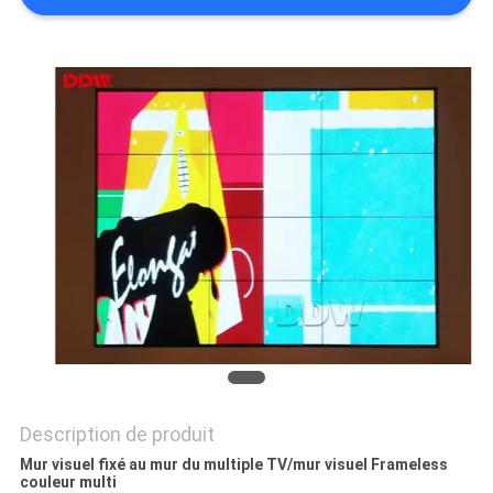
CASE
CENTER
PLAN
DU
SITE
PRIVACY
POLICY
Description de produit
Mur visuel fixé au mur du multiple TV/mur visuel Frameless
couleur multi