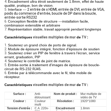
4.
Encadrement ultra étroit seulement de 1.8mm, effet de haute
qualité, pratique, bon de vision.
5.
Interface ---
2 entrée de x HDMI, entrée de DVI, entrée de VGA,
poids du commerce d'entrée, boucle de DP dans la boucle,
entrée-sortie RS232
6.
Conception flexible de structure ---installation facile,
combinaison extensible et arbitraire
7.
Représentation stable, travail approprié pendant longtemps
Caractéristiques
visuelles multiples de mur
de
TV
:
1.
Soutenez un grand choix de ports de signal.
2.
Module de épissure intégré, fonction d'épissure de soutien
3.
Soutenez créer un PIP de fenêtre à travers l'écran, service
errant, graduation, PIP
4.
Soutenez le contrôle de joint de matrice.
5.
Entrée-sortie à traitement d'images de épissure de boucle-
circuit de RS-232 RJ45.
6.
Entrée par à télécommande avec le fil, tête mobile de
récepteur.
Caractéristiques
visuelles multiples de mur
de
TV
:
Surface :
Anti-
Nom de produit :
Mur multiple de
éblouissant
vidéo de TV
Couleur :
Couleur
Résolution :
1920*1080
multi
Tension d'entrée :
C.A. 220v-
Encadrement
1.8mm