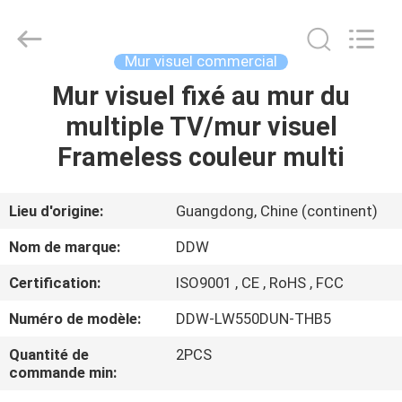
DDW
Technology
Co.,
Ltd..
All
Mur visuel commercial
Rights
Reserved.
Mur visuel fixé au mur du
MAISON
Developed
by
ECER
multiple TV/mur visuel
PRODUITS
Frameless couleur multi
AU
Lieu d'origine:
Guangdong, Chine (continent)
SUJET
Nom de marque:
DDW
DE
Certification:
ISO9001 , CE , RoHS , FCC
NOUS
Numéro de modèle:
DDW-LW550DUN-THB5
VISITE
Quantité de
2PCS
commande min:
D'USINE