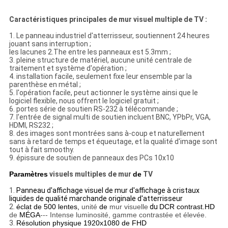
Caractéristiques principales de mur visuel multiple de TV :
1. Le panneau industriel d'atterrisseur, soutiennent 24 heures
jouant sans interruption ;
les lacunes 2.The entre les panneaux est 5.3mm ;
3. pleine structure de matériel, aucune unité centrale de
traitement et système d'opération ;
4. installation facile, seulement fixe leur ensemble par la
parenthèse en métal ;
5. l'opération facile, peut actionner le système ainsi que le
logiciel flexible, nous offrent le logiciel gratuit ;
6. portes série de soutien RS-232 à télécommande ;
7. l'entrée de signal multi de soutien incluent BNC, YPbPr, VGA,
HDMI, RS232 ;
8. des images sont montrées sans à-coup et naturellement
sans à retard de temps et équeutage, et la qualité d'image sont
tout à fait smoothy.
9. épissure de soutien de panneaux des PCs 10x10
Paramètres
visuels multiples de mur
de
TV
1.
Panneau d'affichage visuel de mur d'affichage à cristaux
liquides de qualité marchande originale d'atterrisseur
2.
éclat de 500 lentes,
unité
de
mur visuelle
du
DCR contrast.HD
de
MÉGA
--- Intense luminosité, gamme contrastée et élevée.
3.
Résolution physique 1920x1080 de FHD