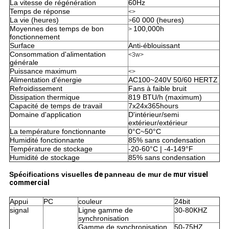
La vitesse de régénération
60Hz
Temps de réponse
<>
La vie (heures)
60 000 (heures)
>
Moyennes des temps de bon
100,000h
>
fonctionnement
Surface
Anti-éblouissant
Consommation d'alimentation
<3w>
générale
Puissance maximum
<>
Alimentation d'énergie
AC100~240V 50/60 HERTZ
Refroidissement
Fans à faible bruit
Dissipation thermique
819 BTU/h (maximum)
Capacité de temps de travail
7x24x365hours
Domaine d'application
D'intérieur/semi
extérieur/extérieur
La température fonctionnante
0°C~50°C
Humidité fonctionnante
85% sans condensation
Température de stockage
-20-60°C | -4-149°F
Humidité de stockage
85% sans condensation
Spécifications visuelles
de
panneau de mur de
mur visuel
commercial
Appui
PC
couleur
24bit
signal
Ligne gamme de
30-80KHZ
synchronisation
Gamme de synchronisation
50-75HZ