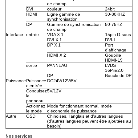
de champ
DVI
couleur
24bit
HDMI
Ligne gamme de
30-80KHZ
synchronisation
DP
Gamme de synchronisation
50-75HZ
de champ
Interface
entrée
VGA X 1
15pin D-sous
DVI X 1
DVI-I
DP X 1
Port
d'affichage
HDMI X 2
Goupille
HDMI-19
sortie
PANNEAU
LVDS
36Pin/2.0
DP
Boucle de DP
Puissance
Puissance
DC24V/12V/5V
d'entrée
Conduisez
5V/12V
le
panneau
Actionnez
Mode fonctionnant normal, mode
le mode
d'économie de puissance
Autre
OSD
Chinoises, l'anglais et d'autres langues
(d'autres langues peuvent être ajoutées au
besoin)
Nos services