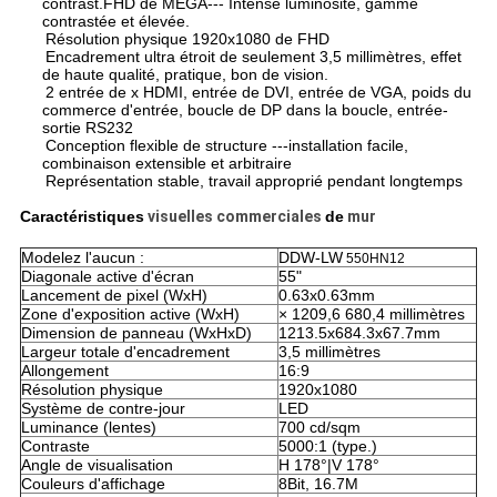
contrast.FHD
de
MÉGA
--- Intense luminosité, gamme
contrastée et élevée.
Résolution physique 1920x1080 de FHD
Encadrement ultra étroit de seulement 3,5 millimètres, effet
de haute qualité, pratique, bon de vision.
2 entrée de x HDMI, entrée de DVI, entrée de VGA, poids du
commerce d'entrée, boucle de DP dans la boucle, entrée-
sortie RS232
Conception flexible de structure ---installation facile,
combinaison extensible et arbitraire
Représentation stable, travail approprié pendant longtemps
Caractéristiques
visuelles commerciales
de
mur
Modelez l'aucun :
DDW-LW
550HN12
Diagonale active d'écran
55"
Lancement de pixel (WxH)
0.63x0.63mm
Zone d'exposition active (WxH)
× 1209,6 680,4 millimètres
Dimension de panneau (WxHxD)
1213.5x684.3x67.7mm
Largeur totale d'encadrement
3,5 millimètres
Allongement
16:9
Résolution physique
1920x1080
Système de contre-jour
LED
Luminance (lentes)
700 cd/sqm
Contraste
5000:1 (type.)
Angle de visualisation
H 178°|V 178°
Couleurs d'affichage
8Bit, 16.7M