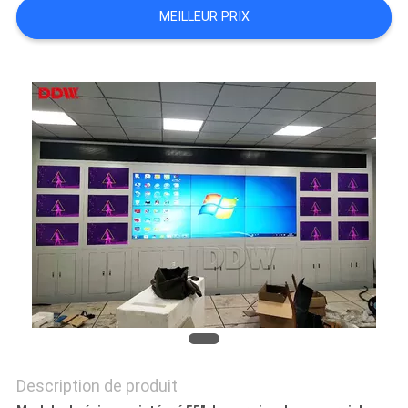
MEILLEUR PRIX
CASE
CENTER
PLAN
DU
SITE
PRIVACY
POLICY
Description de produit