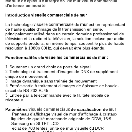
Module de épissure intégré 55" de mur visuel commercial
d'intense luminosité
Introduction
visuelle commerciale
de
mur
La technologie
visuelle commerciale
de
mur
est un représentant
de haute qualité d'image de
la
transmission en série,
principalement utilisé dans un certain domaine professionnel de
télévision et la radio et la télévision, la solution incluse par audio
de supports produits, en même temps, soutient le plus de haute
résolution à 1080p 60Hz, qui devrait être plus étendu.
Fonctionnalités clé
visuelles commerciales
de
mur
:
1.
Soutenez un grand choix de ports de signal.
2.
Technologie à traitement d'images de DNX de supplément
unique de mouvement,
3.
Image dynamique sans traînée de mouvement
4.
Entrée-sortie à traitement d'images de épissure de boucle-
circuit de RS-232 RJ45.
5.
Entrée par à télécommande avec le fil, tête mobile de
récepteur.
Paramètres
visuels commerciaux
de canalisation de
mur
Panneau d'affichage visuel de mur d'affichage à cristaux
liquides de qualité marchande originale de DDW, 16:9
Samsung un-SI TFT LCD
éclat de 700 lentes,
unité
de
mur visuelle
du
DCR