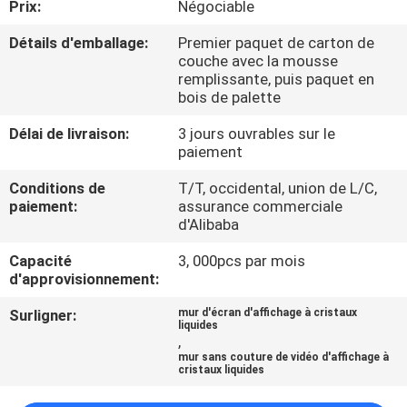
Prix:
Négociable
CONTRÔLE
Détails d'emballage:
Premier paquet de carton de
couche avec la mousse
DE
remplissante, puis paquet en
bois de palette
QUALITÉ
Délai de livraison:
3 jours ouvrables sur le
paiement
CONTACTEZ-
Conditions de
T/T, occidental, union de L/C,
NOUS
paiement:
assurance commerciale
d'Alibaba
NOUVELLES
Capacité
3, 000pcs par mois
d'approvisionnement:
DEMANDEZ
Surligner:
mur d'écran d'affichage à cristaux
liquides
UNE
,
mur sans couture de vidéo d'affichage à
CITATION
cristaux liquides