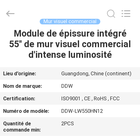
DDW
Technology
Co.,
Ltd..
All
Mur visuel commercial
Rights
Reserved.
Developed
Module de épissure intégré
MAISON
by
ECER
55" de mur visuel commercial
PRODUITS
d'intense luminosité
AU
Lieu d'origine:
Guangdong, Chine (continent)
SUJET
Nom de marque:
DDW
DE
Certification:
ISO9001 , CE , RoHS , FCC
NOUS
Numéro de modèle:
DDW-LW550HN12
VISITE
Quantité de
2PCS
commande min:
D'USINE