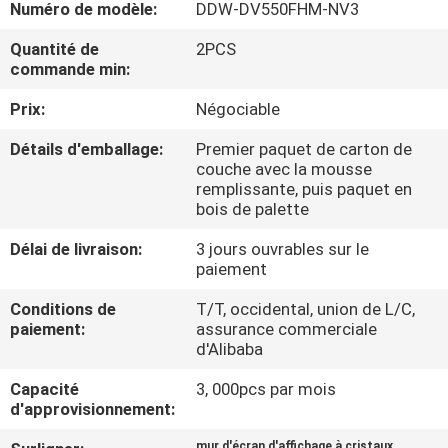
Numéro de modèle:
DDW-DV550FHM-NV3
CONTRÔLE
Quantité de
2PCS
commande min:
DE
Prix:
Négociable
QUALITÉ
Détails d'emballage:
Premier paquet de carton de
couche avec la mousse
CONTACTEZ-
remplissante, puis paquet en
NOUS
bois de palette
Délai de livraison:
3 jours ouvrables sur le
paiement
NOUVELLES
Conditions de
T/T, occidental, union de L/C,
paiement:
assurance commerciale
DEMANDEZ
d'Alibaba
UNE
Capacité
3, 000pcs par mois
CITATION
d'approvisionnement:
mur d'écran d'affichage à cristaux