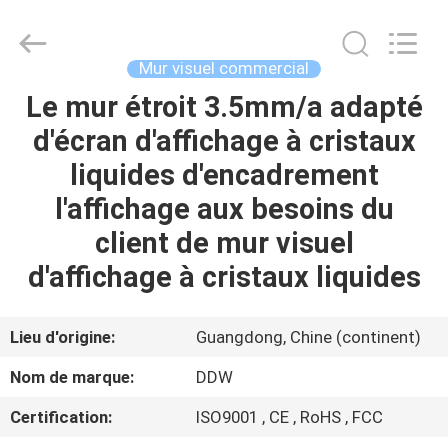
DDW
Technology
Co.,
Ltd..
All
Mur visuel commercial
Rights
Reserved.
Le mur étroit 3.5mm/a adapté
MAISON
Developed
by
ECER
d'écran d'affichage à cristaux
PRODUITS
liquides d'encadrement
l'affichage aux besoins du
AU
client de mur visuel
SUJET
d'affichage à cristaux liquides
DE
NOUS
Lieu d'origine:
Guangdong, Chine (continent)
Nom de marque:
DDW
VISITE
Certification:
ISO9001 , CE , RoHS , FCC
D'USINE