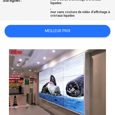
Surligner:
liquides
CASE
,
mur sans couture de vidéo d'affichage à
CENTER
cristaux liquides
PLAN
MEILLEUR PRIX
DU
SITE
PRIVACY
POLICY