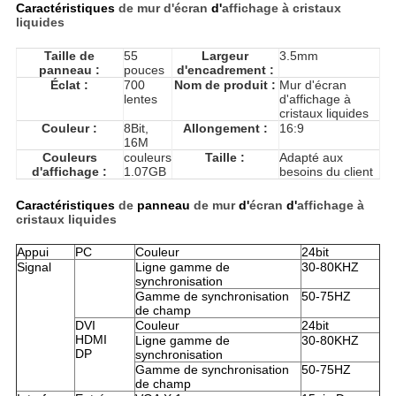
Caractéristiques
de mur d'écran
d'
affichage à cristaux
liquides
Taille de
55
Largeur
3.5mm
panneau :
pouces
d'encadrement :
Éclat :
700
Nom de produit :
Mur d'écran
lentes
d'affichage à
cristaux liquides
Couleur :
8Bit,
Allongement :
16:9
16M
Couleurs
couleurs
Taille :
Adapté aux
d'affichage :
1.07GB
besoins du client
Caractéristiques
de
panneau
de mur
d'
écran
d'
affichage à
cristaux liquides
Appui
PC
Couleur
24bit
Signal
Ligne gamme de
30-80KHZ
synchronisation
Gamme de synchronisation
50-75HZ
de champ
DVI
Couleur
24bit
HDMI
Ligne gamme de
30-80KHZ
DP
synchronisation
Gamme de synchronisation
50-75HZ
de champ