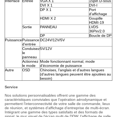
Interface
Entrée
VGA X 1
15pin D-sous
DVI X 1
DVI-I
DP X 1
Port
d'affichage
HDMI X 2
Goupille
HDMI-19
Sortie
PANNEAU
LVDS
36Pin/2.0
DP
Boucle de DP
Puissance
Puissance
DC24V/12V/5V
d'entrée
Conduisez
5V/12V
le
panneau
Actionnez
Mode fonctionnant normal, mode
le mode
d'économie de puissance
Autre
OSD
Chinoises, l'anglais et d'autres langues
(d'autres langues peuvent être ajoutées au
besoin)
Service
Nos solutions personnalisables offrent une gamme des
caractéristiques conviviales que l'opération aérodynamique et
permettent l'interconnectivité de votre salle de commande, lieux
de réunion, et systèmes d'affichage d'entreprise de multi-écran.
Intégrant une gamme des types satisfaits et des formats de
signal, le mur visuel de l'écran multi de DDW, l'affichage de salle