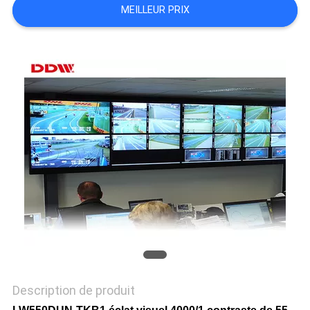
MEILLEUR PRIX
CASE
CENTER
PLAN
DU
SITE
PRIVACY
POLICY
Description de produit