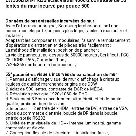
LW550DUN-TKB1 éclat visuel 4000/1 contraste de 55
lentes du mur incurvé par pouce 500
Données de base visuelles incurvées de mur :
Avec l'atterrisseur original, Samsung lambrissent, ont une
conception élégante, un poids plus léger, faciles à manipuler et
installer ;
Adaptant les composants modulaires, faisant le remplacement
d'opérations d'entretien et de pièces très facilement ;
La méthode d'installation : position de plancher ;
La vie de panneau : au-dessus de 50000 heures ; Certificat : FCC,
CE, ROHS, IP65 ; Garantie : 1 an ;
7x24x365 continuent à fonctionner ;
55"
paramètres
visuels incurvés
de canalisation de
mur
1.
Panneau d'affichage visuel de mur d'affichage à cristaux
liquides de qualité marchande originale de DDW
2.
éclat de 500 lentes, contraste de DCR de MÉGA
3.
Résolution physique 1920x1080 de FHD
4.
Seulement 3.5mm encadrement ultra étroit, effet de haute
qualité, pratique, bon de vision.
5.
Interface ---
2 entrée de x HDMI, entrée de DVI, entrée de VGA,
poids du commerce d'entrée, boucle de DP dans la boucle,
entrée-sortie RS232
6.
Unité de mur visuelle de HD--- Intense luminosité, gamme
contrastée et élevée.
7.
Conception flexible de structure ---installation facile,