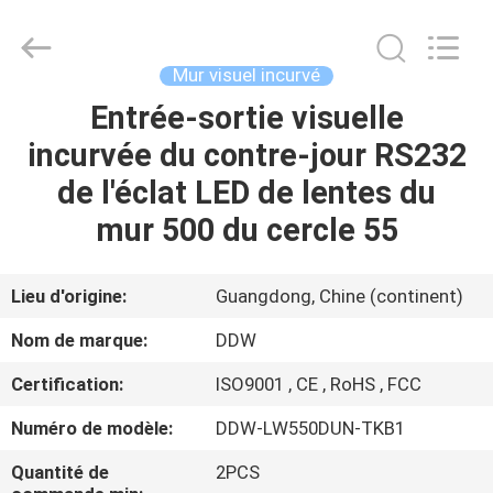
Technology
Co.,
Ltd..
All
Rights
Mur visuel incurvé
Reserved.
Developed
Entrée-sortie visuelle
MAISON
by
ECER
incurvée du contre-jour RS232
PRODUITS
de l'éclat LED de lentes du
mur 500 du cercle 55
AU
SUJET
Lieu d'origine:
Guangdong, Chine (continent)
DE
Nom de marque:
DDW
NOUS
Certification:
ISO9001 , CE , RoHS , FCC
Numéro de modèle:
DDW-LW550DUN-TKB1
VISITE
D'USINE
Quantité de
2PCS