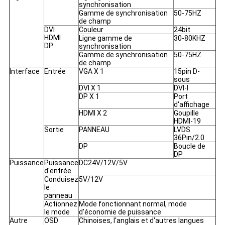
synchronisation
Gamme de synchronisation
50-75HZ
de champ
DVI
Couleur
24bit
HDMI
Ligne gamme de
30-80KHZ
DP
synchronisation
Gamme de synchronisation
50-75HZ
de champ
Interface
Entrée
VGA X 1
15pin D-
sous
DVI X 1
DVI-I
DP X 1
Port
d'affichage
HDMI X 2
Goupille
HDMI-19
Sortie
PANNEAU
LVDS
36Pin/2.0
DP
Boucle de
DP
Puissance
Puissance
DC24V/12V/5V
d'entrée
Conduisez
5V/12V
le
panneau
Actionnez
Mode fonctionnant normal, mode
le mode
d'économie de puissance
Autre
OSD
Chinoises, l'anglais et d'autres langues