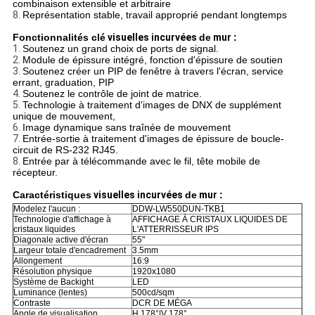
combinaison extensible et arbitraire
8.
Représentation stable, travail approprié pendant longtemps
Fonctionnalités clé
visuelles incurvées
de
mur
:
1.
Soutenez un grand choix de ports de signal.
2.
Module de épissure intégré, fonction d'épissure de soutien
3.
Soutenez créer un PIP de fenêtre à travers l'écran, service
errant, graduation, PIP
4.
Soutenez le contrôle de joint de matrice.
5.
Technologie à traitement d'images de DNX de supplément
unique de mouvement,
6.
Image dynamique sans traînée de mouvement
7.
Entrée-sortie à traitement d'images de épissure de boucle-
circuit de RS-232 RJ45.
8.
Entrée par à télécommande avec le fil, tête mobile de
récepteur.
Caractéristiques
visuelles incurvées
de
mur
:
Modelez l'aucun :
DDW-LW550DUN-TKB1
Technologie d'affichage à
AFFICHAGE À CRISTAUX LIQUIDES DE
cristaux liquides
L'ATTERRISSEUR IPS
Diagonale active d'écran
55"
Largeur totale d'encadrement
3.5mm
Allongement
16:9
Résolution physique
1920x1080
Système de Backight
LED
Luminance (lentes)
500cd/sqm
Contraste
DCR DE MÉGA
Angle de visualisation
H 178°|V 178°