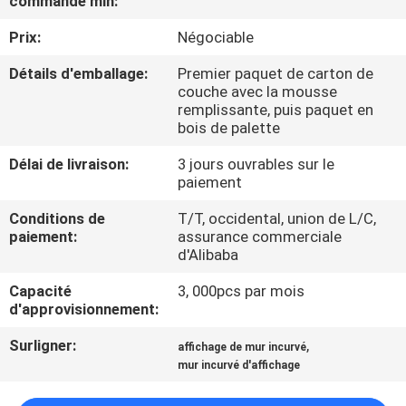
commande min:
Prix:
Négociable
CONTRÔLE
DE
Détails d'emballage:
Premier paquet de carton de
couche avec la mousse
QUALITÉ
remplissante, puis paquet en
bois de palette
CONTACTEZ-
Délai de livraison:
3 jours ouvrables sur le
paiement
NOUS
Conditions de
T/T, occidental, union de L/C,
paiement:
assurance commerciale
NOUVELLES
d'Alibaba
Capacité
3, 000pcs par mois
DEMANDEZ
d'approvisionnement:
UNE
Surligner:
,
affichage de mur incurvé
CITATION
mur incurvé d'affichage