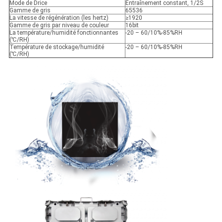
Mode de Drice
Entraînement constant, 1/2S
Gamme de gris
65536
La vitesse de régénération (les hertz)
≥1920
Gamme de gris par niveau de couleur
16bit
La température/humidité fonctionnantes
-20 – 60/10%-85%RH
(℃/RH)
Température de stockage/humidité
-20 – 60/10%-85%RH
(℃/RH)