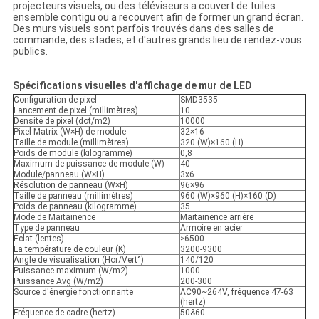
projecteurs visuels, ou des téléviseurs a couvert de tuiles
ensemble contigu ou a recouvert afin de former un grand écran.
Des murs visuels sont parfois trouvés dans des salles de
commande, des stades, et d'autres grands lieu de rendez-vous
publics.
Spécifications visuelles d'affichage de mur de LED
Configuration de pixel
SMD3535
Lancement de pixel (millimètres)
10
Densité de pixel (dot/m2)
10000
Pixel Matrix (W×H) de module
32×16
Taille de module (millimètres)
320 (W)×160 (H)
Poids de module (kilogramme)
0,8
Maximum de puissance de module (W)
40
Module/panneau (W×H)
3x6
Résolution de panneau (W×H)
96×96
Taille de panneau (millimètres)
960 (W)×960 (H)×160 (D)
Poids de panneau (kilogramme)
35
Mode de Maitainence
Maitainence arrière
Type de panneau
Armoire en acier
Éclat (lentes)
≥6500
La température de couleur (K)
3200-9300
Angle de visualisation (Hor/Vert°)
140/120
Puissance maximum (W/m2)
1000
Puissance Avg (W/m2)
200-300
Source d'énergie fonctionnante
AC90~264V, fréquence 47-63
(hertz)
Fréquence de cadre (hertz)
50&60