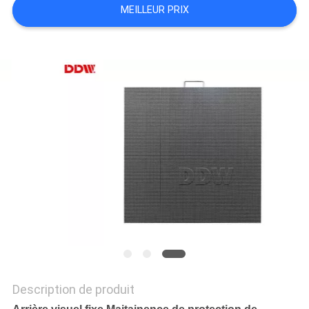
MEILLEUR PRIX
CASE
CENTER
PLAN
DU
SITE
PRIVACY
POLICY
Description de produit