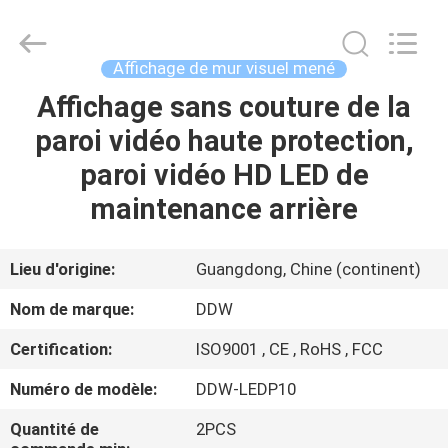
Technology
Co.,
Ltd..
All
Rights
Affichage de mur visuel mené
Reserved.
Developed
by
Affichage sans couture de la
MAISON
ECER
paroi vidéo haute protection,
PRODUITS
paroi vidéo HD LED de
maintenance arrière
AU
SUJET
Lieu d'origine:
Guangdong, Chine (continent)
DE
Nom de marque:
DDW
NOUS
Certification:
ISO9001 , CE , RoHS , FCC
Numéro de modèle:
DDW-LEDP10
VISITE
D'USINE
Quantité de
2PCS