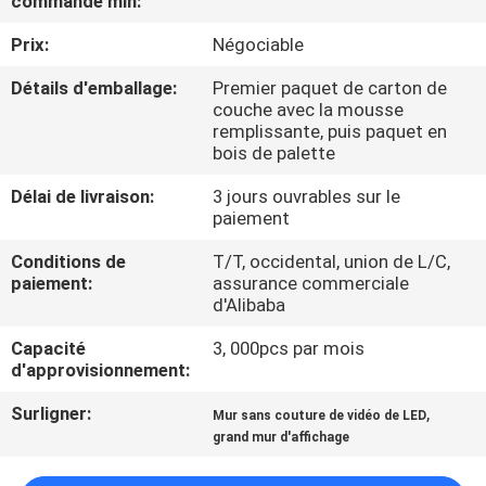
commande min:
Prix:
Négociable
CONTRÔLE
DE
Détails d'emballage:
Premier paquet de carton de
couche avec la mousse
QUALITÉ
remplissante, puis paquet en
bois de palette
CONTACTEZ-
Délai de livraison:
3 jours ouvrables sur le
paiement
NOUS
Conditions de
T/T, occidental, union de L/C,
paiement:
assurance commerciale
NOUVELLES
d'Alibaba
Capacité
3, 000pcs par mois
DEMANDEZ
d'approvisionnement:
UNE
Surligner:
,
Mur sans couture de vidéo de LED
CITATION
grand mur d'affichage