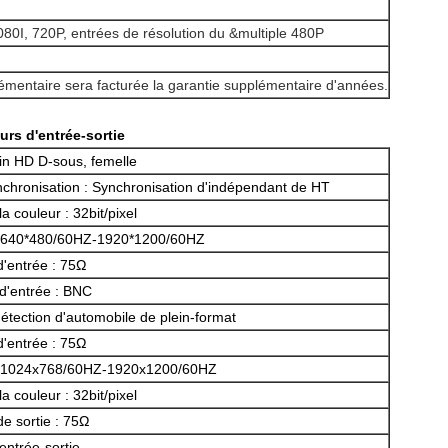
80I, 720P, entrées de résolution du &multiple 480P
plémentaire sera facturée la garantie supplémentaire d'années.
rs d'entrée-sortie
in HD D-sous, femelle
chronisation : Synchronisation d'indépendant de HT
la couleur : 32bit/pixel
: 640*480/60HZ-1920*1200/60HZ
'entrée : 75Ω
d'entrée : BNC
détection d'automobile de plein-format
'entrée : 75Ω
 : 1024x768/60HZ-1920x1200/60HZ
la couleur : 32bit/pixel
e sortie : 75Ω
entrée-sortie