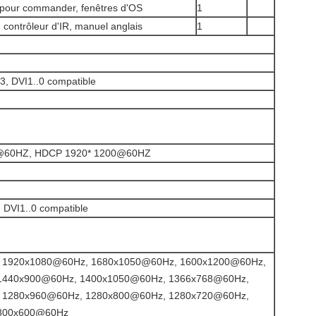
C pour commander, fenêtres d'OS
1
 contrôleur d'IR, manuel anglais
1
, DVI1..0 compatible
@60HZ, HDCP 1920* 1200@60HZ
Laisser un message
 DVI1..0 compatible
Nous vous rappellerons bientôt!
 1920x1080@60Hz, 1680x1050@60Hz, 1600x1200@60Hz,
1440x900@60Hz, 1400x1050@60Hz, 1366x768@60Hz,
 1280x960@60Hz, 1280x800@60Hz, 1280x720@60Hz,
800x600@60Hz