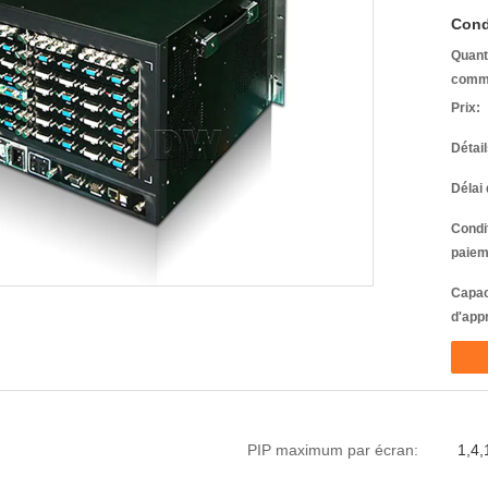
Cond
Quant
comm
Prix:
Détai
Délai 
Condi
paiem
Capac
d'app
PIP maximum par écran:
1,4,