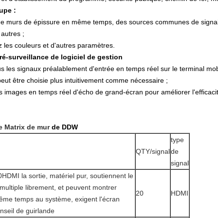
upe :
 de murs de épissure en même temps, des sources communes de signal d
 autres ;
ez les couleurs et d'autres paramètres.
é-surveillance de logiciel de gestion
us les signaux préalablement d'entrée en temps réel sur le terminal mobi
eut être choisie plus intuitivement comme nécessaire ;
s images en temps réel d'écho de grand-écran pour améliorer l'efficacité
de Matrix de mur
de DDW
type
QTY/signal
de
signal
HDMI la sortie, matériel pur, soutiennent le
multiple librement, et peuvent montrer
20
HDMI
même temps au système, exigent l'écran
onseil de guirlande