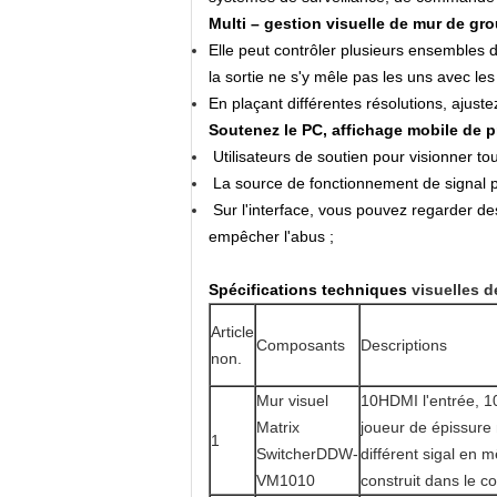
Multi – gestion visuelle de mur de gro
Elle peut contrôler plusieurs ensembles
la sortie ne s'y mêle pas les uns avec les
En plaçant différentes résolutions, ajust
Soutenez le PC, affichage mobile de pr
Utilisateurs de soutien pour visionner to
La source de fonctionnement de signal p
Sur l'interface, vous pouvez regarder de
empêcher l'abus ;
Spécifications techniques
visuelles 
Article
Composants
Descriptions
non.
Mur visuel
10HDMI l'entrée, 10
Matrix
joueur de épissure 
1
SwitcherDDW-
différent sigal en 
VM1010
construit dans le c