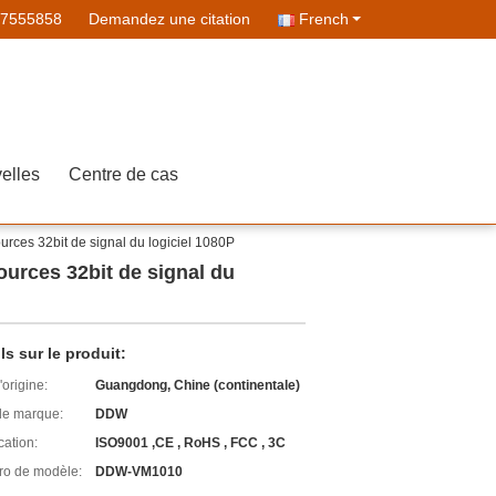
07555858
Demandez une citation
French
elles
Centre de cas
ources 32bit de signal du logiciel 1080P
ources 32bit de signal du
ls sur le produit:
'origine:
Guangdong, Chine (continentale)
e marque:
DDW
cation:
ISO9001 ,CE , RoHS , FCC , 3C
o de modèle:
DDW-VM1010