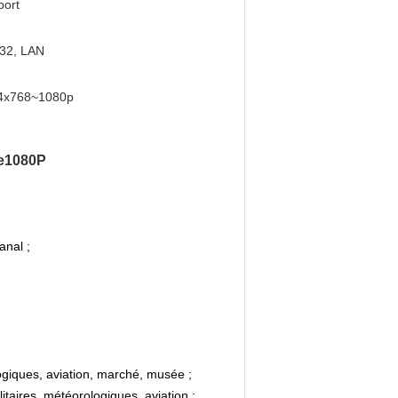
port
32, LAN
4x768~1080p
re1080P
anal ;
logiques, aviation, marché, musée ;
taires, météorologiques, aviation ;