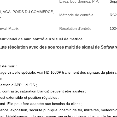
Errez, bourdonnez, PIP:
Sup
I, VGA, POIDS DU COMMERCE,
Méthode de contrôle:
RS2
P
wall Matrix
Résolution d'entrée:
102
eur visuel de mur
,
contrôleur visuel de matrice
haute résolution avec des sources multi de signal de Softwa
ix
de
mur
:
age virtuelle spéciale, vrai HD 1080P traitement des signaux du plein c
e ;
gestion d'APPLI d'IOS ;
 contraste, saturation blancs) peuvent être ajustés ;
est extensible et position réglables ;
ond. Elle peut être adaptée aux besoins du client ;
llance, exposition, sécurité publique, chemin de fer, militaires, météoro
 d'établissement du programme, sécurité publique, chemin de fer, mili