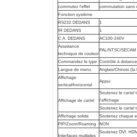
commutez l'effet
commutation sans 
Fonction système
RS232 DEDANS
1
IR DEDANS
1
C.A. DEDANS
AC100-240V
Assistance
PAL/NTSC/SECAM
technique de couleur
Commandez le type
Contrôle à distanc
Langue de menu
Anglais/Chinois (la
Affichage
Appui
vertical/horizontal
Soutenez le cartel 
l'affichage
Affichage de cartel
Soutenez le cartel
Affichage solide
Soutenez chaque ent
PIP/Zoom/Roaming
NON
Soutenez DVI, HDMI
Interfaces multiples