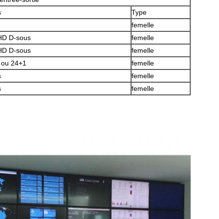
s
Type
femelle
 HD D-sous
femelle
 HD D-sous
femelle
 ou 24+1
femelle
s
femelle
s
femelle