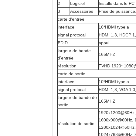
2
Logiciel
Installé dans le P
3
Accessoires
Prise de puissance,
carte d'entrée
interface
10*HDMI type a
signal protocal
HDMI 1,3, HDCP 1,3
EDID
appui
largeur de bande
165MHZ
d'entrée
résolution
TVHD 1920* 1080
carte de sortie
interface
10*HDMI type a
signal protocal
HDMI 1,3, VGA 1,0,
largeur de bande de
165MHZ
sortie
1920x1200@60Hz,
1600x900@60Hz, 
résolution de sortie
1280x1024@60Hz,
1024x768@60Hz, 