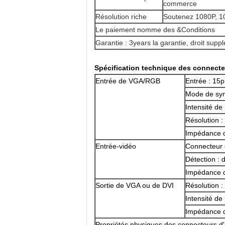
commerce
Résolution riche
Soutenez 1080P, 10
Le paiement nomme des &Conditions
Garantie : 3years la garantie, droit sup
Spécification technique des connecteu
Entrée de VGA/RGB
Entrée : 15p
Mode de syn
Intensité de 
Résolution 
Impédance d
Entrée-vidéo
Connecteur 
Détection : 
Impédance d
Sortie de VGA ou de DVI
Résolution
Intensité de 
Impédance d
Propriétés physiques des connecteurs d'