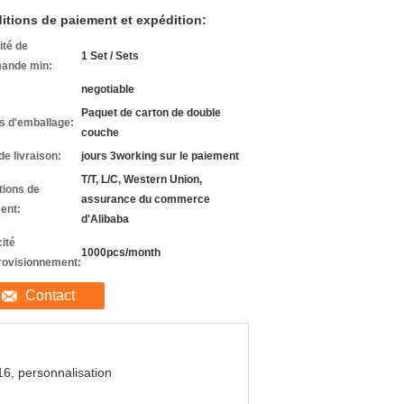
itions de paiement et expédition:
ité de
1 Set / Sets
ande min:
negotiable
Paquet de carton de double
ls d'emballage:
couche
de livraison:
jours 3working sur le paiement
T/T, L/C, Western Union,
tions de
assurance du commerce
ent:
d'Alibaba
ité
1000pcs/month
rovisionnement:
Contact
16, personnalisation