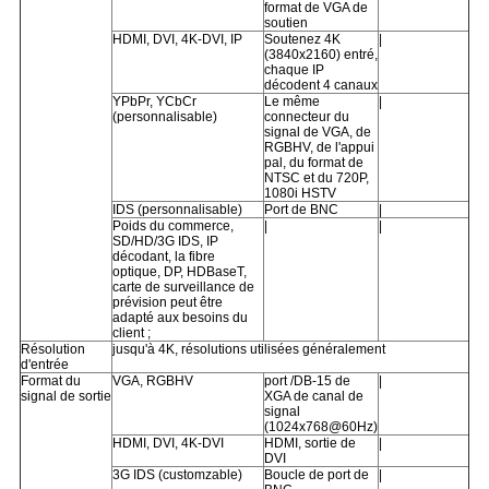
format de VGA de
soutien
HDMI, DVI, 4K-DVI, IP
Soutenez 4K
|
(3840x2160) entré,
chaque IP
décodent 4 canaux
YPbPr, YCbCr
Le même
|
(personnalisable)
connecteur du
signal de VGA, de
RGBHV, de l'appui
pal, du format de
NTSC et du 720P,
1080i HSTV
IDS (personnalisable)
Port de BNC
|
Poids du commerce,
|
|
SD/HD/3G IDS, IP
décodant, la fibre
optique, DP, HDBaseT,
carte de surveillance de
prévision peut être
adapté aux besoins du
client ;
Résolution
jusqu'à 4K, résolutions utilisées généralement
d'entrée
Format du
VGA, RGBHV
port /DB-15 de
|
signal de sortie
XGA de canal de
signal
(1024x768@60Hz)
HDMI, DVI, 4K-DVI
HDMI, sortie de
|
DVI
3G IDS (customzable)
Boucle de port de
|