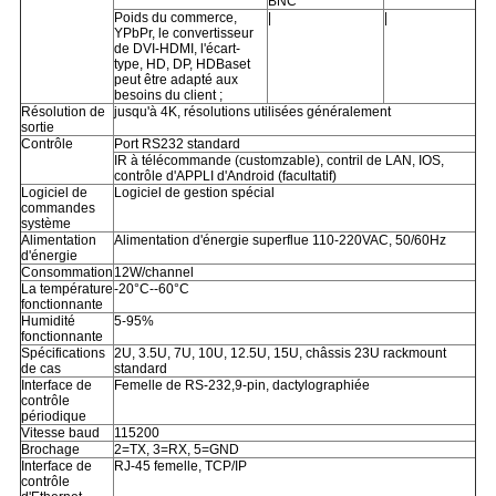
BNC
Poids du commerce,
|
|
YPbPr, le convertisseur
de DVI-HDMI, l'écart-
type, HD, DP, HDBaset
peut être adapté aux
besoins du client ;
Résolution de
jusqu'à 4K, résolutions utilisées généralement
sortie
Contrôle
Port RS232 standard
IR à télécommande (customzable), contril de LAN, IOS,
contrôle d'APPLI d'Android (facultatif)
Logiciel de
Logiciel de gestion spécial
commandes
système
Alimentation
Alimentation d'énergie superflue 110-220VAC, 50/60Hz
d'énergie
Consommation
12W/channel
La température
-20°C--60°C
fonctionnante
Humidité
5-95%
fonctionnante
Spécifications
2U, 3.5U, 7U, 10U, 12.5U, 15U, châssis 23U rackmount
de cas
standard
Interface de
Femelle de RS-232,9-pin, dactylographiée
contrôle
périodique
Vitesse baud
115200
Brochage
2=TX, 3=RX, 5=GND
Interface de
RJ-45 femelle, TCP/IP
contrôle