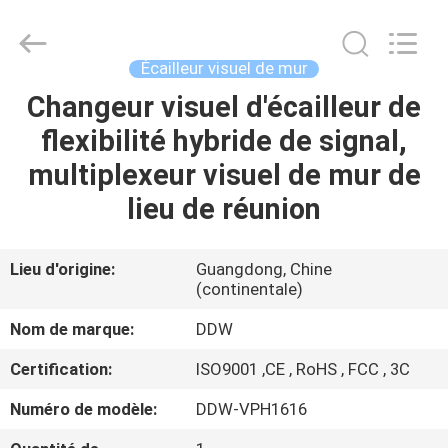
Shenzhen
DDW
Technology
Co.,
Ltd..
Écailleur visuel de mur
All
Rights
Reserved.
Changeur visuel d'écailleur de
MAISON
Developed
by
flexibilité hybride de signal,
ECER
PRODUITS
multiplexeur visuel de mur de
lieu de réunion
AU
SUJET
Lieu d'origine:
Guangdong, Chine
(continentale)
DE
NOUS
Nom de marque:
DDW
Certification:
ISO9001 ,CE , RoHS , FCC , 3C
VISITE
Numéro de modèle:
DDW-VPH1616
D'USINE