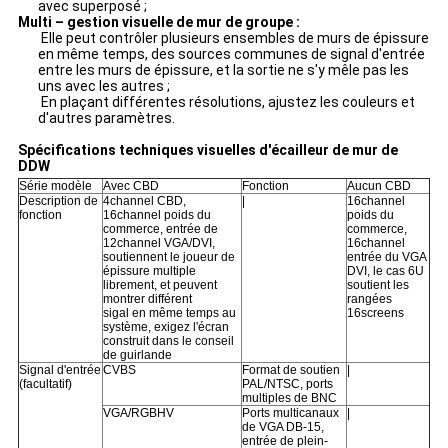
avec superposé ;
Multi – gestion visuelle de mur de groupe :
Elle peut contrôler plusieurs ensembles de murs de épissure
en même temps, des sources communes de signal d'entrée
entre les murs de épissure, et la sortie ne s'y mêle pas les
uns avec les autres ;
En plaçant différentes résolutions, ajustez les couleurs et
d'autres paramètres.
Spécifications techniques visuelles d'écailleur de mur de
DDW
Série modèle
Avec CBD
Fonction
Aucun CBD
Description de
4channel CBD,
|
16channel
fonction
16channel poids du
poids du
commerce, entrée de
commerce,
12channel VGA/DVI,
16channel
soutiennent le joueur de
entrée du VGA
épissure multiple
DVI, le cas 6U
librement, et peuvent
soutient les
montrer différent
rangées
sigal en même temps au
16screens
système, exigez l'écran
construit dans le conseil
de guirlande
Signal d'entrée
CVBS
Format de soutien
|
(facultatif)
PAL/NTSC, ports
multiples de BNC
VGA/RGBHV
Ports multicanaux
|
de VGA DB-15,
entrée de plein-