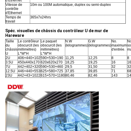
d'Ethernet
Vitesse de
10m ou 100M automatique, duplex ou semi-duplex
contrôle
d'Ethernet
Temps de
365x7x24hrs
travail
Spéc. visuelles de châssis du contrôleur U de mur de
Hareware
Taille
Le contrôleur
Le paquet
N.W
G.W
No.
No
du
obscurcit (les
obscurcit (les
(kilogrammes)
(kilogrammes)
maximum
so
châssis
millimètres)
millimètres)
d'entrée.
m
U
L*W*H
L*W*H
2U
406×440×102
590×530×190
11,25
12,25
8
8
3.5U
450x440x170
620x620x270
18,25
19,25
16
1
7U
442×402×320
590×530×460
29,5
31,50
32
3
12.5U
446×440×553
625×580×725
37,85
39,85
71
6
23U
442×43×1022
615×570×1180
80,46
82,46
143
1