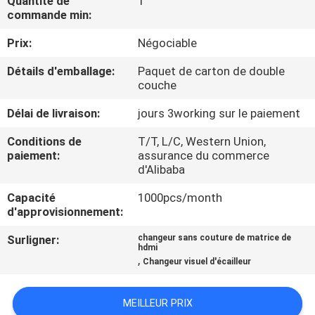
Quantité de
1
commande min:
CONTRÔLE
Prix:
Négociable
DE
Détails d'emballage:
Paquet de carton de double
QUALITÉ
couche
Délai de livraison:
jours 3working sur le paiement
CONTACTEZ-
Conditions de
T/T, L/C, Western Union,
NOUS
paiement:
assurance du commerce
d'Alibaba
NOUVELLES
Capacité
1000pcs/month
d'approvisionnement:
DEMANDEZ
Surligner:
changeur sans couture de matrice de
hdmi
,
UNE
Changeur visuel d'écailleur
CITATION
MEILLEUR PRIX