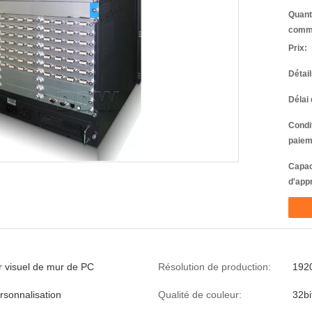
Quant
comm
Prix:
Détai
Délai 
Condi
paiem
Capac
d'app
r visuel de mur de PC
Résolution de production:
192
rsonnalisation
Qualité de couleur:
32bi