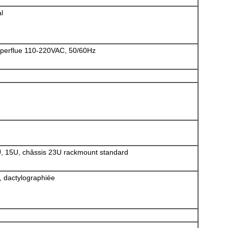
l
superflue 110-220VAC, 50/60Hz
U, 15U, châssis 23U rackmount standard
, dactylographiée