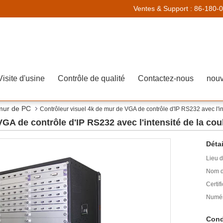
Ventes & Support :
86-180-
Visite d'usine
Contrôle de qualité
Contactez-nous
nouv
 mur de PC
Contrôleur visuel 4k de mur de VGA de contrôle d'IP RS232 avec l'int
GA de contrôle d'IP RS232 avec l'intensité de la coule
Détai
Lieu d
Nom d
Certifi
Numér
Cond