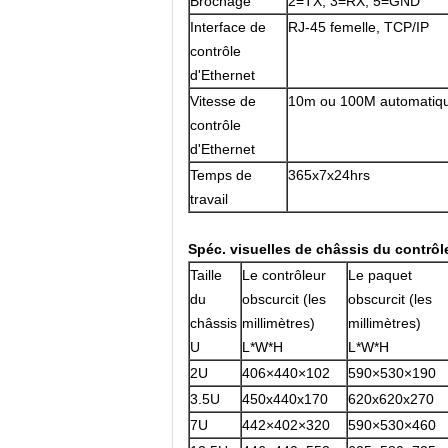
Brochage
2=TX, 3=RX, 5=GND
Interface de
RJ-45 femelle, TCP/IP
contrôle
d'Ethernet
Vitesse de
10m ou 100M automatiqu
contrôle
d'Ethernet
Temps de
365x7x24hrs
travail
Spéc. visuelles de châssis du contrô
Taille
Le contrôleur
Le paquet
du
obscurcit (les
obscurcit (les
châssis
millimètres)
millimètres)
U
L*W*H
L*W*H
2U
406×440×102
590×530×190
3.5U
450x440x170
620x620x270
7U
442×402×320
590×530×460