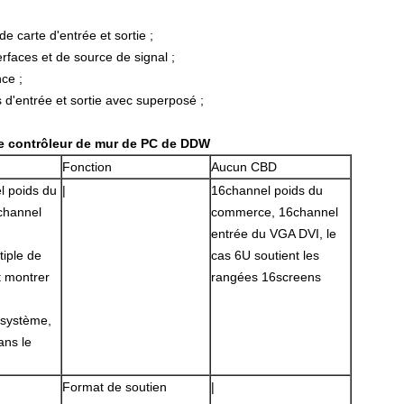
e carte d'entrée et sortie ;
erfaces et de source de signal ;
nce ;
 d'entrée et sortie avec superposé ;
de contrôleur de mur de PC de DDW
Fonction
Aucun CBD
l poids du
|
16channel poids du
channel
commerce, 16channel
entrée du VGA DVI, le
tiple de
cas 6U soutient les
t montrer
rangées 16screens
 système,
ans le
Format de soutien
|