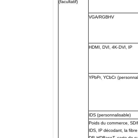
(facultatif)
VGA/RGBHV
HDMI, DVI, 4K-DVI, IP
YPbPr, YCbCr (personnal
IDS (personnalisable)
Poids du commerce, SD
IDS, IP décodant, la fibre
DP, HDBaseT, carte de su