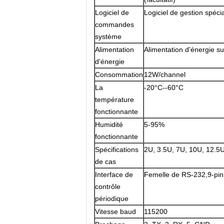
Logiciel de
Logiciel de gestion spécia
commandes
système
Alimentation
Alimentation d'énergie 
d'énergie
Consommation
12W/channel
La
-20°C--60°C
température
fonctionnante
Humidité
5-95%
fonctionnante
Spécifications
2U, 3.5U, 7U, 10U, 12.5
de cas
Interface de
Femelle de RS-232,9-pin
contrôle
périodique
Vitesse baud
115200