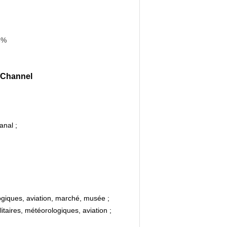
5%
W/Channel
anal ;
logiques, aviation, marché, musée ;
taires, météorologiques, aviation ;