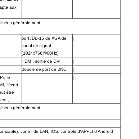
dapté aux
tilisées généralement
port /DB-15 de XGA de
|
canal de signal
(1024x768@60Hz)
SOUMETTRE
HDMI, sortie de DVI
|
Boucle de port de BNC
|
r, le
|
|
, l'écart-
ut être
ent ;
tilisées généralement
mzable), contril de LAN, IOS, contrôle d'APPLI d'Android