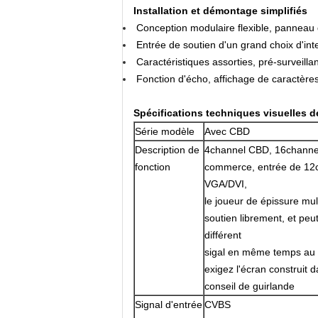
Installation et démontage simplifiés
Conception modulaire flexible, panneau d
Entrée de soutien d'un grand choix d'int
Caractéristiques assorties, pré-surveilla
Fonction d'écho, affichage de caractères
Spécifications techniques visuelles 
Série modèle
Avec CBD
Description de
4channel CBD, 16channe
fonction
commerce, entrée de 12
VGA/DVI,
le joueur de épissure mul
soutien librement, et peu
différent
sigal en même temps au
exigez l'écran construit d
conseil de guirlande
Signal d'entrée
CVBS