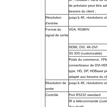
de prévision peut être a
besoins du client ;
Résolution
jusqu'à 4K, résolutions u
d'entrée
Format du
VGA, RGBHV
signal de sortie
HDMI, DVI, 4K-DVI
3G IDS (customzable)
Poids du commerce, YPbP
convertisseur de DVI-HDMI
type, HD, DP, HDBaset pe
adapté aux besoins du cli
Résolution de
jusqu'à 4K, résolutions u
sortie
Contrôle
Port RS232 standard
IR à télécommande (custo
(facultatif)