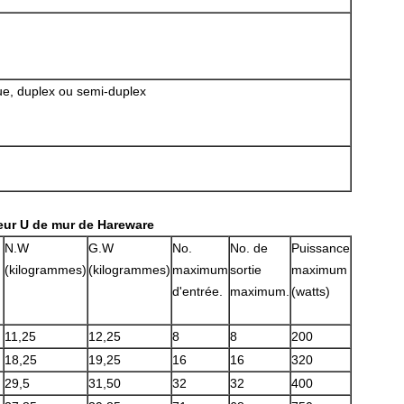
e, duplex ou semi-duplex
leur U de mur de Hareware
N.W
G.W
No.
No. de
Puissance
(kilogrammes)
(kilogrammes)
maximum
sortie
maximum
d'entrée.
maximum.
(watts)
11,25
12,25
8
8
200
18,25
19,25
16
16
320
29,5
31,50
32
32
400