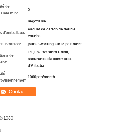
ité de
2
ande min:
negotiable
Paquet de carton de double
ls d'emballage:
couche
de livraison:
jours 3working sur le paiement
T/T, L/C, Western Union,
tions de
assurance du commerce
ent:
d'Alibaba
ité
1000pcs/month
rovisionnement:
Contact
0x1080
t