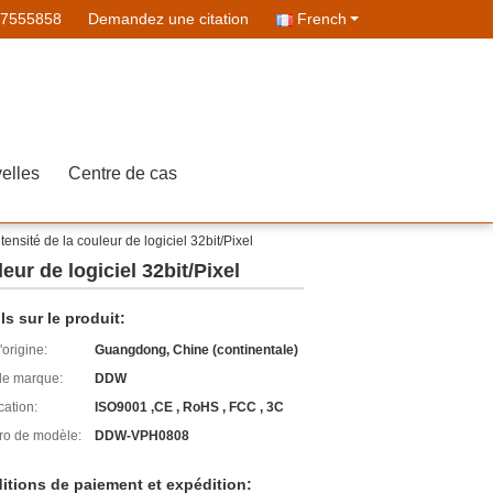
07555858
Demandez une citation
French
elles
Centre de cas
ensité de la couleur de logiciel 32bit/Pixel
ur de logiciel 32bit/Pixel
ls sur le produit:
'origine:
Guangdong, Chine (continentale)
e marque:
DDW
cation:
ISO9001 ,CE , RoHS , FCC , 3C
o de modèle:
DDW-VPH0808
itions de paiement et expédition: