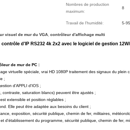
Nombres de production
8
maximum:
Travail de l'humidité:
5-9
ur visuel de mur du VGA
,
contrôleur d'affichage multi
 contrôle d'IP RS232 4k 2x2 avec le logiciel de gestion 12
rôleur de mur de PC :
age virtuelle spéciale, vrai HD 1080P traitement des signaux du plein c
e ;
gestion d'APPLI d'IOS ;
 contraste, saturation blancs) peuvent être ajustés ;
est extensible et position réglables ;
ond. Elle peut être adaptée aux besoins du client ;
llance, exposition, sécurité publique, chemin de fer, militaires, météoro
 d'établissement du programme, sécurité publique, chemin de fer, mili