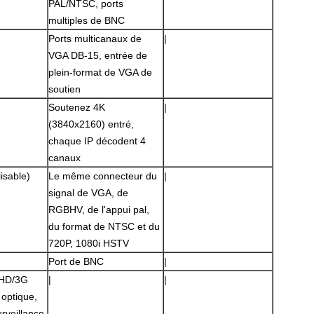
PAL/NTSC, ports
multiples de BNC
Ports multicanaux de
|
VGA DB-15, entrée de
plein-format de VGA de
soutien
Soutenez 4K
|
(3840x2160) entré,
chaque IP décodent 4
canaux
isable)
Le même connecteur du
|
Laisser un message
signal de VGA, de
RGBHV, de l'appui pal,
Nous vous rappellerons bientôt!
du format de NTSC et du
720P, 1080i HSTV
Port de BNC
|
/HD/3G
|
|
 optique,
rveillance