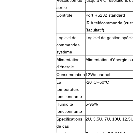
Résolution de
jusqu'à 4K, résolutions u
sortie
Contrôle
Port RS232 standard
IR à télécommande (custo
(facultatif)
Logiciel de
Logiciel de gestion spécia
commandes
système
Alimentation
Alimentation d'énergie 
d'énergie
Consommation
12W/channel
La
-20°C--60°C
température
fonctionnante
Humidité
5-95%
fonctionnante
Spécifications
2U, 3.5U, 7U, 10U, 12.5
de cas