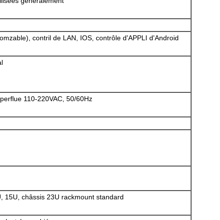
tilisées généralement
mzable), contril de LAN, IOS, contrôle d'APPLI d'Android
l
superflue 110-220VAC, 50/60Hz
U, 15U, châssis 23U rackmount standard