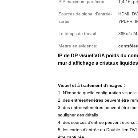
PIP maximum par écran:
1,4,16, pe
Sources de signal d'entrée-
HDMI, DV
sortie:
YPBPR, I
Le temps de travail:
365x7x24
Mettre en évidence:
contrôleu
IP de DP visuel VGA poids du com
mur d'affichage à cristaux liquides
Visuel et à traitement d'images :
1. N'importe quelle configuration visuell
2. des entrées/fenêtres peuvent être remi
3. des entrées/fenêtres peuvent être mon
souligner des détails
4. des sources d'entrée peuvent être cult
5. les cartes d'entrée du Double-lien DVI
être capturée