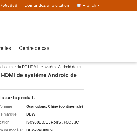
07555858
Demandez une citation
French
elles
Centre de cas
isuel de mur du PC HDMI de système Android de mur
PC HDMI de système Android de
ls sur le produit:
'origine:
Guangdong, Chine (continentale)
e marque:
DDW
cation:
ISO9001 ,CE , RoHS , FCC , 3C
o de modèle:
DDW-VPH0909