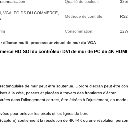
rsonnalisation
Qualité de couleur:
32bi
I, VGA, POIDS DU COMMERCE,
Méthode de contrôle:
RS2
P
hrs
Consommation:
12W
r d'écran multi
,
processeur visuel de mur du VGA
merce HD-SDI du contrôleur DVI de mur de PC de 4K HDMI 
e rectangulaire de mur peut être soutenue. L'ordre d'écran peut être con
ses à la côte, posées et placées à travers des frontières d'écran
trées dans l'allongement correct, être étirées à l'ajustement, en mod
ivées pour enlever les pixels et les lignes de bord
 (capture) soutiennent la résolution de 4K ×4K ou une résolution perso