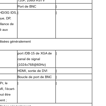
720P, 1080i HSTV
Port de BNC
|
HD/3G IDS,
|
|
que, DP,
llance de
té aux
tilisées généralement
SOUMETTRE
port /DB-15 de XGA de
|
canal de signal
(1024x768@60Hz)
HDMI, sortie de DVI
|
Boucle de port de BNC
|
r, le
|
|
, l'écart-
ut être
ent ;