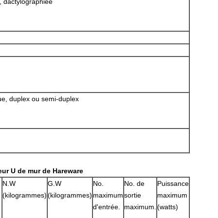
, dactylographiée
e, duplex ou semi-duplex
leur U de mur de Hareware
N.W
G.W
No.
No. de
Puissance
(kilogrammes)
(kilogrammes)
maximum
sortie
maximum
d'entrée.
maximum.
(watts)