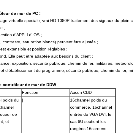
rôleur de mur de PC :
age virtuelle spéciale, vrai HD 1080P traitement des signaux du plein c
e ;
gestion d'APPLI d'IOS ;
 contraste, saturation blancs) peuvent être ajustés ;
est extensible et position réglables ;
ond. Elle peut être adaptée aux besoins du client ;
llance, exposition, sécurité publique, chemin de fer, militaires, météoro
 d'établissement du programme, sécurité publique, chemin de fer, mili
de contrôleur de mur de DDW
Fonction
Aucun CBD
l poids du
|
16channel poids du
channel
commerce, 16channel
joueur de
entrée du VGA DVI, le
t, et
cas 6U soutient les
t
rangées 16screens