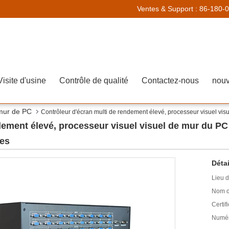
Ventes & Support :
86-180-
Visite d'usine
Contrôle de qualité
Contactez-nous
nouv
 mur de PC
Contrôleur d'écran multi de rendement élevé, processeur visuel v
ndement élevé, processeur visuel visuel de mur du 
des
Détai
Lieu d
Nom d
Certifi
Numér