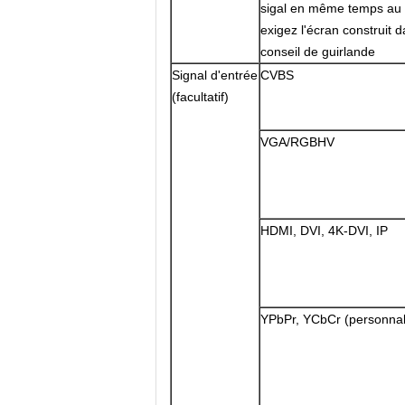
sigal en même temps au
exigez l'écran construit d
conseil de guirlande
Signal d'entrée
CVBS
(facultatif)
VGA/RGBHV
HDMI, DVI, 4K-DVI, IP
YPbPr, YCbCr (personnal