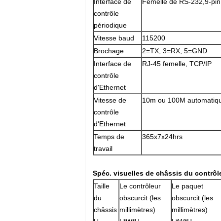
Interface de
Femelle de RS-232,9-pin
contrôle
périodique
Vitesse baud
115200
Brochage
2=TX, 3=RX, 5=GND
Interface de
RJ-45 femelle, TCP/IP
contrôle
d'Ethernet
Vitesse de
10m ou 100M automatiqu
contrôle
d'Ethernet
Temps de
365x7x24hrs
travail
Spéc. visuelles de châssis du contrô
Taille
Le contrôleur
Le paquet
du
obscurcit (les
obscurcit (les
châssis
millimètres)
millimètres)