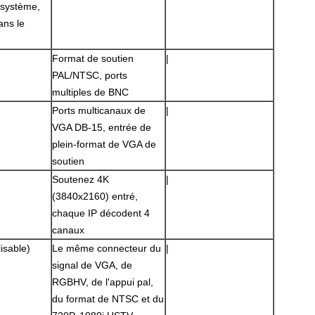
 système,
ans le
Format de soutien
|
PAL/NTSC, ports
multiples de BNC
Ports multicanaux de
|
VGA DB-15, entrée de
plein-format de VGA de
soutien
Soutenez 4K
|
Laisser un message
(3840x2160) entré,
Nous vous rappellerons bientôt!
chaque IP décodent 4
canaux
isable)
Le même connecteur du
|
signal de VGA, de
RGBHV, de l'appui pal,
du format de NTSC et du