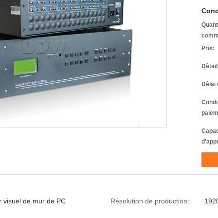
Cond
Quant
comm
Prix:
Détai
Délai 
Condi
paiem
Capac
d'app
r visuel de mur de PC
Résolution de production:
192