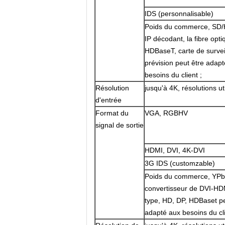
IDS (personnalisable)
Poids du commerce, SD/
IP décodant, la fibre opti
HDBaseT, carte de survei
prévision peut être adap
besoins du client ;
Résolution
jusqu'à 4K, résolutions u
d'entrée
Format du
VGA, RGBHV
signal de sortie
HDMI, DVI, 4K-DVI
3G IDS (customzable)
Poids du commerce, YPbP
convertisseur de DVI-HDMI
type, HD, DP, HDBaset pe
adapté aux besoins du cli