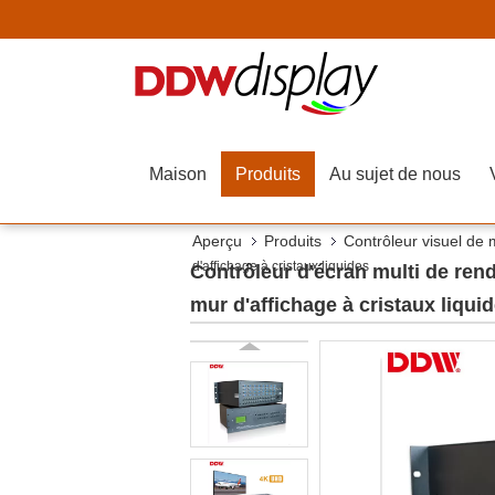
Maison
Produits
Au sujet de nous
Aperçu
Produits
Contrôleur visuel de
d'affichage à cristaux liquides
Contrôleur d'écran multi de re
mur d'affichage à cristaux liqui