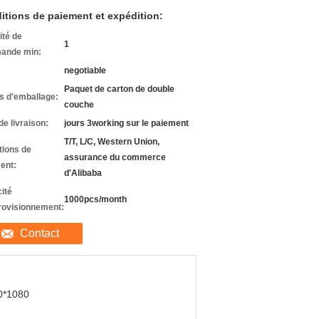
itions de paiement et expédition:
ité de
1
ande min:
negotiable
Paquet de carton de double
ls d'emballage:
couche
de livraison:
jours 3working sur le paiement
T/T, L/C, Western Union,
tions de
assurance du commerce
ent:
d'Alibaba
ité
1000pcs/month
rovisionnement:
Contact
0*1080