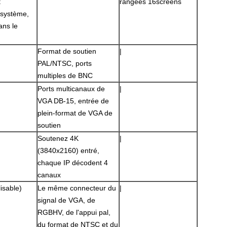
t
rangées 16screens
 système,
ans le
Format de soutien
|
PAL/NTSC, ports
multiples de BNC
Ports multicanaux de
|
VGA DB-15, entrée de
plein-format de VGA de
soutien
Laisser un message
Soutenez 4K
|
(3840x2160) entré,
Nous vous rappellerons bientôt!
chaque IP décodent 4
canaux
isable)
Le même connecteur du
|
signal de VGA, de
RGBHV, de l'appui pal,
du format de NTSC et du