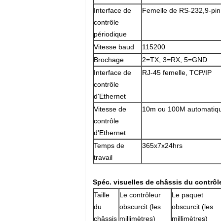
Interface de
Femelle de RS-232,9-pin
contrôle
périodique
Vitesse baud
115200
Brochage
2=TX, 3=RX, 5=GND
Interface de
RJ-45 femelle, TCP/IP
contrôle
d'Ethernet
Vitesse de
10m ou 100M automatiqu
contrôle
d'Ethernet
Temps de
365x7x24hrs
travail
Spéc. visuelles de châssis du contrô
Taille
Le contrôleur
Le paquet
du
obscurcit (les
obscurcit (les
châssis
millimètres)
millimètres)