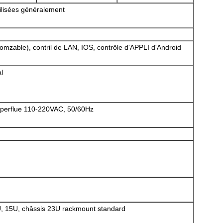
tilisées généralement
mzable), contril de LAN, IOS, contrôle d'APPLI d'Android
l
superflue 110-220VAC, 50/60Hz
U, 15U, châssis 23U rackmount standard