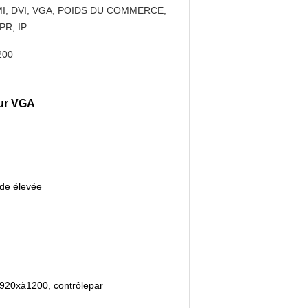
I, DVI, VGA, POIDS DU COMMERCE,
PR, IP
200
our VGA
nde élevée
1920
x
à1200, contrôlepar