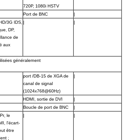
720P, 1080i HSTV
Port de BNC
|
HD/3G IDS,
|
|
que, DP,
llance de
té aux
SOUMETTRE
tilisées généralement
port /DB-15 de XGA de
|
canal de signal
(1024x768@60Hz)
HDMI, sortie de DVI
|
Boucle de port de BNC
|
r, le
|
|
, l'écart-
ut être
ent ;