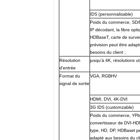
IDS (personnalisable)
Poids du commerce, SD/
IP décodant, la fibre opti
HDBaseT, carte de survei
prévision peut être adap
besoins du client ;
Résolution
jusqu'à 4K, résolutions u
d'entrée
Format du
VGA, RGBHV
signal de sortie
HDMI, DVI, 4K-DVI
3G IDS (customzable)
Poids du commerce, YPbP
convertisseur de DVI-HDMI
type, HD, DP, HDBaset pe
adapté aux besoins du cli