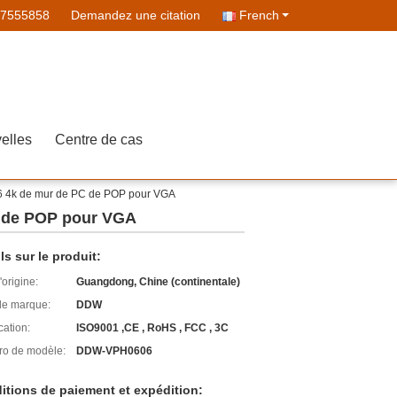
07555858
Demandez une citation
French
elles
Centre de cas
6x6 4k de mur de PC de POP pour VGA
PC de POP pour VGA
ls sur le produit:
'origine:
Guangdong, Chine (continentale)
e marque:
DDW
cation:
ISO9001 ,CE , RoHS , FCC , 3C
o de modèle:
DDW-VPH0606
itions de paiement et expédition: