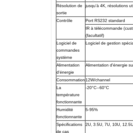
Résolution de
jusqu'à 4K, résolutions u
sortie
Contrôle
Port RS232 standard
IR à télécommande (custo
(facultatif)
Logiciel de
Logiciel de gestion spécia
commandes
système
Alimentation
Alimentation d'énergie 
d'énergie
Consommation
12W/channel
La
-20°C--60°C
température
fonctionnante
Humidité
5-95%
fonctionnante
Spécifications
2U, 3.5U, 7U, 10U, 12.5
de cas