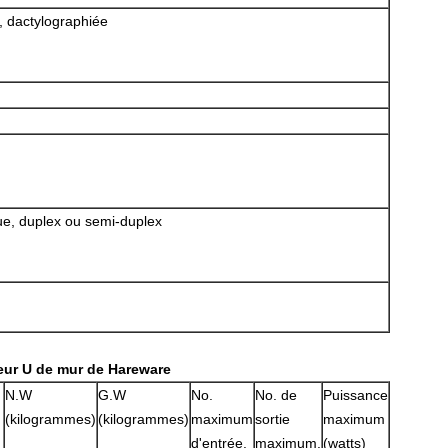
, dactylographiée
e, duplex ou semi-duplex
leur U de mur de Hareware
N.W
G.W
No.
No. de
Puissance
(kilogrammes)
(kilogrammes)
maximum
sortie
maximum
d'entrée.
maximum.
(watts)