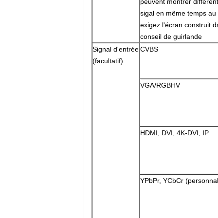
peuvent montrer différen
sigal en même temps au
exigez l'écran construit d
conseil de guirlande
Signal d'entrée
CVBS
(facultatif)
VGA/RGBHV
HDMI, DVI, 4K-DVI, IP
YPbPr, YCbCr (personnal