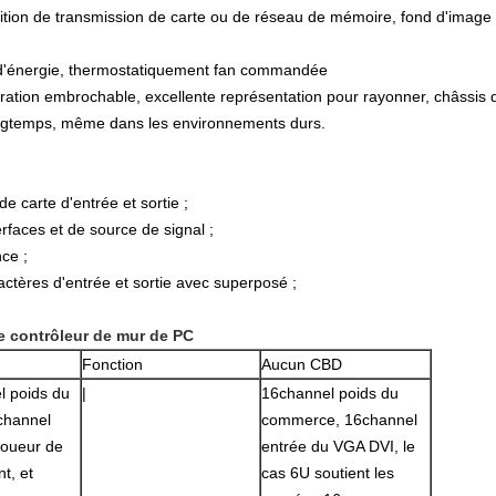
nition de transmission de carte ou de réseau de mémoire, fond d'imag
 d'énergie, thermostatiquement fan commandée
ration embrochable, excellente représentation pour rayonner, châssis de 
ongtemps, même dans les environnements durs.
e carte d'entrée et sortie ;
rfaces et de source de signal ;
nce ;
actères d'entrée et sortie avec superposé ;
e contrôleur de mur de PC
Fonction
Aucun CBD
l poids du
|
16channel poids du
channel
commerce, 16channel
joueur de
entrée du VGA DVI, le
t, et
cas 6U soutient les