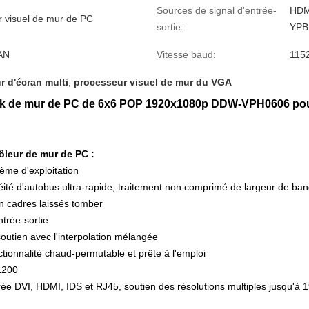
Sources de signal d'entrée-
HDM
r visuel de mur de PC
sortie:
YPB
AN
Vitesse baud:
115
r d'écran multi
,
processeur visuel de mur du VGA
ur 4k de mur de PC de 6x6 POP 1920x1080p DDW-VPH0606 p
rôleur de mur de PC :
tème d'exploitation
éité d'autobus ultra-rapide, traitement non comprimé de largeur de ba
n cadres laissés tomber
ntrée-sortie
 soutien avec l'interpolation mélangée
nctionnalité chaud-permutable et prête à l'emploi
1200
rée DVI, HDMI, IDS et RJ45, soutien des résolutions multiples jusqu'à 