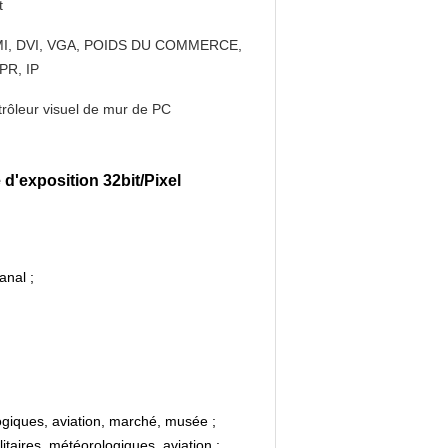
t
I, DVI, VGA, POIDS DU COMMERCE,
PR, IP
rôleur visuel de mur de PC
 d'exposition 32bit/Pixel
anal ;
logiques, aviation, marché, musée ;
taires, météorologiques, aviation ;