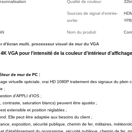
rsonnalisation
Qualité de couleur:
32bi
Sources de signal d'entrée-
HDM
sortie:
YPB
AN
Nom du produit:
Cont
r d'écran multi
,
processeur visuel de mur du VGA
K VGA pour l'intensité de la couleur d'intérieur d'affichage
rôleur de mur de PC :
age virtuelle spéciale, vrai HD 1080P traitement des signaux du plein c
e ;
gestion d'APPLI d'IOS ;
 contraste, saturation blancs) peuvent être ajustés ;
est extensible et position réglables ;
ond. Elle peut être adaptée aux besoins du client ;
llance, exposition, sécurité publique, chemin de fer, militaires, météoro
 d'établissement du programme, sécurité publique, chemin de fer, mili