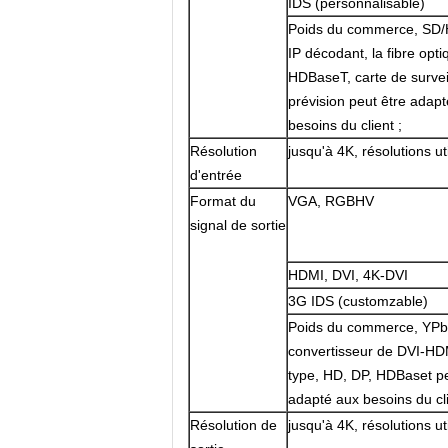
IDS (personnalisable)
Poids du commerce, SD/
IP décodant, la fibre opti
HDBaseT, carte de survei
prévision peut être adap
besoins du client ;
Résolution
jusqu'à 4K, résolutions u
d'entrée
Format du
VGA, RGBHV
signal de sortie
HDMI, DVI, 4K-DVI
3G IDS (customzable)
Poids du commerce, YPbP
convertisseur de DVI-HDMI
type, HD, DP, HDBaset pe
adapté aux besoins du cli
Résolution de
jusqu'à 4K, résolutions u