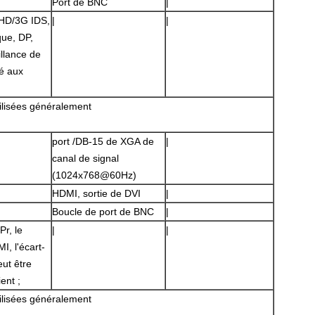
Port de BNC
|
HD/3G IDS,
|
|
que, DP,
llance de
té aux
tilisées généralement
SOUMETTRE
port /DB-15 de XGA de
|
canal de signal
(1024x768@60Hz)
HDMI, sortie de DVI
|
Boucle de port de BNC
|
r, le
|
|
, l'écart-
ut être
ent ;
tilisées généralement