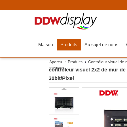
Maison
Produits
Au sujet de nous
Aperçu
Produits
Contrôleur visuel de
32bit/Pixel
contrôleur visuel 2x2 de mur de 
32bit/Pixel