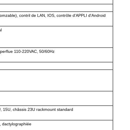
mzable), contril de LAN, IOS, contrôle d'APPLI d'Android
l
superflue 110-220VAC, 50/60Hz
U, 15U, châssis 23U rackmount standard
, dactylographiée