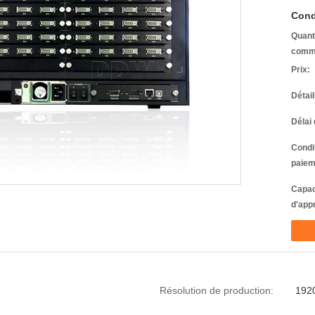
Cond
Quant
comm
Prix:
Détai
Délai 
Condi
paiem
Capac
d'app
Résolution de production:
192