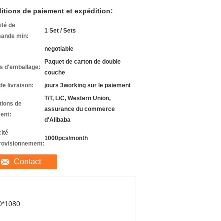
itions de paiement et expédition:
ité de
1 Set / Sets
ande min:
negotiable
Paquet de carton de double
ls d'emballage:
couche
de livraison:
jours 3working sur le paiement
T/T, L/C, Western Union,
tions de
assurance du commerce
ent:
d'Alibaba
ité
1000pcs/month
rovisionnement:
Contact
0*1080