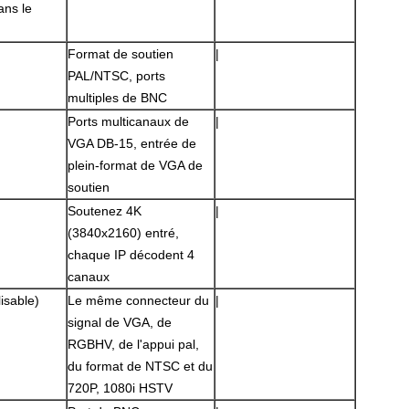
ans le
Format de soutien
|
PAL/NTSC, ports
multiples de BNC
Ports multicanaux de
|
VGA DB-15, entrée de
plein-format de VGA de
soutien
Soutenez 4K
|
(3840x2160) entré,
Laisser un message
chaque IP décodent 4
Nous vous rappellerons bientôt!
canaux
isable)
Le même connecteur du
|
signal de VGA, de
RGBHV, de l'appui pal,
du format de NTSC et du
720P, 1080i HSTV