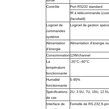
sortie
Contrôle
Port RS232 standard
IR à télécommande (custo
(facultatif)
Logiciel de
Logiciel de gestion spécia
commandes
système
Alimentation
Alimentation d'énergie 
d'énergie
Consommation
12W/channel
La
-20°C--60°C
température
fonctionnante
Humidité
5-95%
fonctionnante
Spécifications
2U, 3.5U, 7U, 10U, 12.5
de cas
Interface de
Femelle de RS-232,9-pin