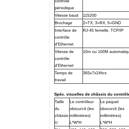
contrôle
périodique
Vitesse baud
115200
Brochage
2=TX, 3=RX, 5=GND
Interface de
RJ-45 femelle, TCP/IP
contrôle
d'Ethernet
Vitesse de
10m ou 100M automatiqu
contrôle
d'Ethernet
Temps de
365x7x24hrs
travail
Spéc. visuelles de châssis du contrô
Taille
Le contrôleur
Le paquet
du
obscurcit (les
obscurcit (les
châssis
millimètres)
millimètres)
U
L*W*H
L*W*H