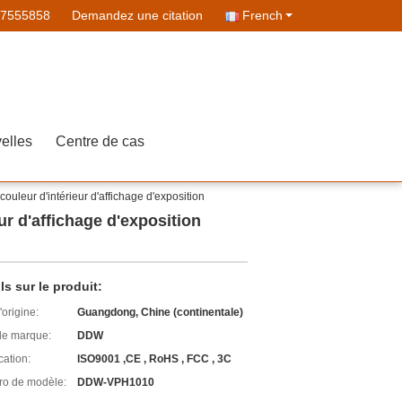
07555858
Demandez une citation
French
elles
Centre de cas
ouleur d'intérieur d'affichage d'exposition
ur d'affichage d'exposition
ls sur le produit:
'origine:
Guangdong, Chine (continentale)
e marque:
DDW
cation:
ISO9001 ,CE , RoHS , FCC , 3C
o de modèle:
DDW-VPH1010