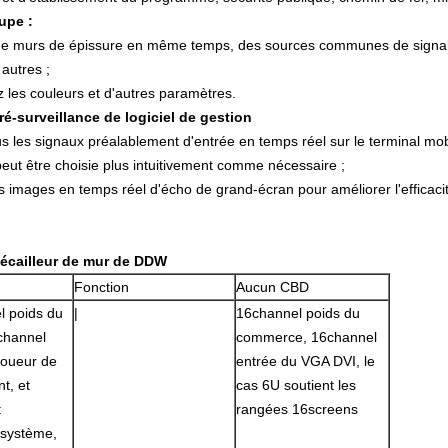
upe :
 de murs de épissure en même temps, des sources communes de signal d
 autres ;
ez les couleurs et d'autres paramètres.
é-surveillance de logiciel de gestion
us les signaux préalablement d'entrée en temps réel sur le terminal mobi
eut être choisie plus intuitivement comme nécessaire ;
s images en temps réel d'écho de grand-écran pour améliorer l'efficacité
'écailleur de mur de DDW
Fonction
Aucun CBD
l poids du
|
16channel poids du
channel
commerce, 16channel
joueur de
entrée du VGA DVI, le
t, et
cas 6U soutient les
t
rangées 16screens
 système,