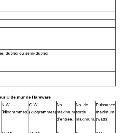
e, duplex ou semi-duplex
leur U de mur de Hareware
N.W
G.W
No.
No. de
Puissance
(kilogrammes)
(kilogrammes)
maximum
sortie
maximum
d'entrée.
maximum.
(watts)