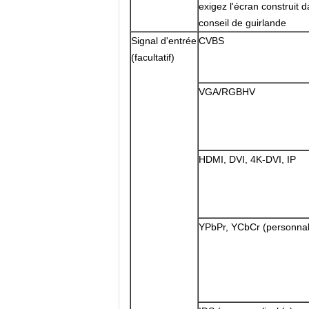
exigez l'écran construit d
conseil de guirlande
Signal d'entrée
CVBS
(facultatif)
VGA/RGBHV
HDMI, DVI, 4K-DVI, IP
YPbPr, YCbCr (personnal