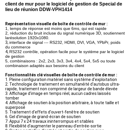
client de mur pour le logiciel de gestion de Special de
lieu de réunion DDW-VPH1414
Représentation visuelle de boîte de contrôle de mur :
1, temps de réponse est moins que 6ms, qui est rapide
2, réduction du bruit incluse du signal numérique 3D, soutiennent
larésolution 1920x1080.
3,
interface de signal --- RS232, HDMI, DVI, VGA, YPbPr, poids
du commerce
4,
RS232 contrôle, opération facile pour le système par le logiciel
de gestion
5, combinaisons : 2x2, 2x3, 3x3, 3x4, 4x4, 5x4, 5x5 ou toute
combinaison adaptés aux besoins du client
Fonctionnalités clé visuelles de boîte de contrôle de mur :
1.
Pleine configuration matériel sans système d'exploitation
2.
Technologie de traitement en simultanéité d'autobus ultra-
rapide, traitement non comprimé de largeur de bande élevée
3.
Affichage d'image en temps réel, aucun cadres laissés
tomber
4.
Affichage de soutien à la position arbitraire, à toute taille et
superposé
5.
Traitement d'effets d'ouvert-fenêtre de soutien
6.
Gel d'image de grand-écran de soutien
7.
Appui 7
x
24 travaux ininterrompus et stables
8.
Flexibilité d'augmenter le panneau d'entrée-sortie