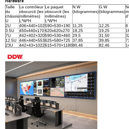
Hareware
Taille
Le contrôleur
Le paquet
N.W
G.W
N
du
obscurcit (les
obscurcit (les
(kilogrammes)
(kilogrammes)
m
châssis
millimètres)
millimètres)
d
U
L*W*H
L*W*H
2U
406×440×102
590×530×190
11,25
12,25
8
3.5U
450x440x170
620x620x270
18,25
19,25
1
7U
442×402×320
590×530×460
29,5
31,50
3
12.5U
446×440×553
625×580×725
37,85
39,85
7
23U
442×43×1022
615×570×1180
80,46
82,46
1