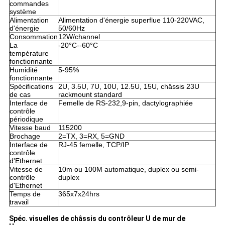
commandes
système
Alimentation
Alimentation d'énergie superflue 110-220VAC,
d'énergie
50/60Hz
Consommation
12W/channel
La
-20°C--60°C
température
fonctionnante
Humidité
5-95%
fonctionnante
Spécifications
2U, 3.5U, 7U, 10U, 12.5U, 15U, châssis 23U
de cas
rackmount standard
Interface de
Femelle de RS-232,9-pin, dactylographiée
contrôle
périodique
Vitesse baud
115200
Brochage
2=TX, 3=RX, 5=GND
Interface de
RJ-45 femelle, TCP/IP
contrôle
d'Ethernet
Vitesse de
10m ou 100M automatique, duplex ou semi-
contrôle
duplex
d'Ethernet
Temps de
365x7x24hrs
travail
Spéc. visuelles de châssis du contrôleur U de mur de