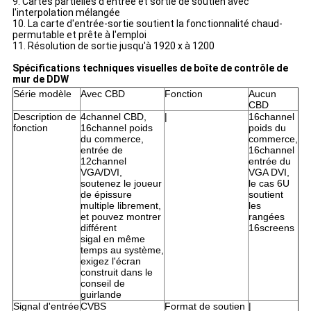
9.
Cartes partielles d'entrée et sortie de soutien avec
l'interpolation mélangée
10.
La carte d'entrée-sortie soutient la fonctionnalité chaud-
permutable et prête à l'emploi
11.
Résolution de sortie jusqu'à 1920
x
à 1200
Spécifications techniques visuelles de boîte de contrôle de
mur de DDW
Série modèle
Avec CBD
Fonction
Aucun
CBD
Description de
4channel CBD,
|
16channel
fonction
16channel poids
poids du
du commerce,
commerce,
entrée de
16channel
12channel
entrée du
VGA/DVI,
VGA DVI,
soutenez le joueur
le cas 6U
de épissure
soutient
multiple librement,
les
et pouvez montrer
rangées
différent
16screens
sigal en même
temps au système,
exigez l'écran
construit dans le
conseil de
guirlande
Signal d'entrée
CVBS
Format de soutien
|