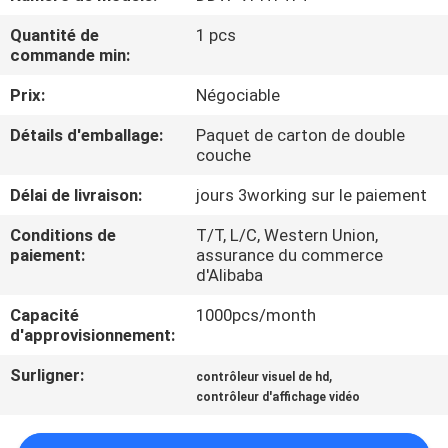
Quantité de
1 pcs
CONTRÔLE
commande min:
DE
Prix:
Négociable
QUALITÉ
Détails d'emballage:
Paquet de carton de double
couche
CONTACTEZ-
Délai de livraison:
jours 3working sur le paiement
NOUS
Conditions de
T/T, L/C, Western Union,
paiement:
assurance du commerce
NOUVELLES
d'Alibaba
Capacité
1000pcs/month
d'approvisionnement:
DEMANDEZ
UNE
Surligner:
,
contrôleur visuel de hd
contrôleur d'affichage vidéo
CITATION