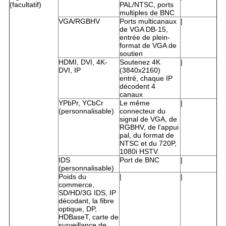
(facultatif)
PAL/NTSC, ports
multiples de BNC
VGA/RGBHV
Ports multicanaux
|
de VGA DB-15,
entrée de plein-
format de VGA de
soutien
HDMI, DVI, 4K-
Soutenez 4K
|
DVI, IP
(3840x2160)
entré, chaque IP
décodent 4
canaux
YPbPr, YCbCr
Le même
|
(personnalisable)
connecteur du
signal de VGA, de
RGBHV, de l'appui
pal, du format de
NTSC et du 720P,
1080i HSTV
IDS
Port de BNC
|
(personnalisable)
Poids du
|
|
commerce,
SD/HD/3G IDS, IP
décodant, la fibre
optique, DP,
HDBaseT, carte de
surveillance de