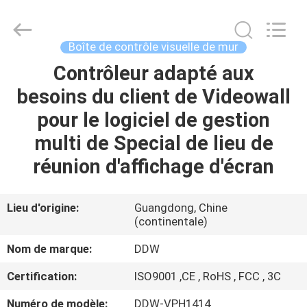
Shenzhen
DDW
Technology
Co.,
Ltd..
Boîte de contrôle visuelle de mur
All
Rights
Contrôleur adapté aux
MAISON
Reserved.
Developed
by
besoins du client de Videowall
ECER
PRODUITS
pour le logiciel de gestion
multi de Special de lieu de
AU
réunion d'affichage d'écran
SUJET
DE
Lieu d'origine:
Guangdong, Chine
(continentale)
NOUS
Nom de marque:
DDW
VISITE
Certification:
ISO9001 ,CE , RoHS , FCC , 3C
D'USINE
Numéro de modèle:
DDW-VPH1414