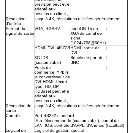
prévision peut être
adapté aux
besoins du client ;
Résolution
jusqu'à 4K, résolutions utilisées généralement
d'entrée
Format du
VGA, RGBHV
port /DB-15 de
|
signal de sortie
XGA de canal de
signal
(1024x768@60Hz)
HDMI, DVI, 4K-DVI
HDMI, sortie de
|
DVI
3G IDS
Boucle de port de
|
(customzable)
BNC
Poids du
|
|
commerce, YPbPr,
le convertisseur de
DVI-HDMI, l'écart-
type, HD, DP,
HDBaset peut être
adapté aux
besoins du client ;
Résolution de
jusqu'à 4K, résolutions utilisées généralement
sortie
Contrôle
Port RS232 standard
IR à télécommande (customzable), contril de
LAN, IOS, contrôle d'APPLI d'Android (facultatif)
Logiciel de
Logiciel de gestion spécial