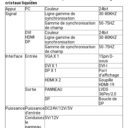
cristaux liquides
Appui
PC
Couleur
24bit
Signal
Ligne gamme de
30-80KHZ
synchronisation
Gamme de synchronisation
50-75HZ
de champ
DVI
Couleur
24bit
HDMI
Ligne gamme de
30-80KHZ
DP
synchronisation
Gamme de synchronisation
50-75HZ
de champ
Interface
Entrée
VGA X 1
15pin D-
sous
DVI X 1
DVI-I
DP X 1
Port
d'affichage
HDMI X 2
Goupille
HDMI-19
Sortie
PANNEAU
LVDS
36Pin/2.0
DP
Boucle de
DP
Puissance
Puissance
DC24V/12V/5V
d'entrée
Conduisez
5V/12V
le
panneau