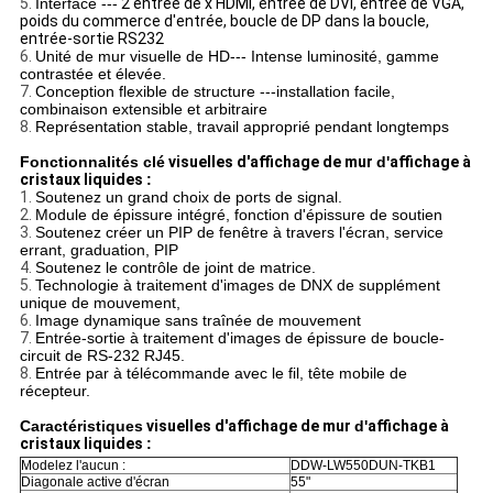
5.
Interface ---
2 entrée de x HDMI, entrée de DVI, entrée de VGA,
poids du commerce d'entrée, boucle de DP dans la boucle,
entrée-sortie RS232
6.
Unité de mur visuelle de HD--- Intense luminosité, gamme
contrastée et élevée.
7.
Conception flexible de structure ---installation facile,
combinaison extensible et arbitraire
8.
Représentation stable, travail approprié pendant longtemps
Fonctionnalités clé
visuelles d'affichage de mur
d'
affichage à
cristaux liquides
:
1.
Soutenez un grand choix de ports de signal.
2.
Module de épissure intégré, fonction d'épissure de soutien
3.
Soutenez créer un PIP de fenêtre à travers l'écran, service
errant, graduation, PIP
4.
Soutenez le contrôle de joint de matrice.
5.
Technologie à traitement d'images de DNX de supplément
unique de mouvement,
6.
Image dynamique sans traînée de mouvement
7.
Entrée-sortie à traitement d'images de épissure de boucle-
circuit de RS-232 RJ45.
8.
Entrée par à télécommande avec le fil, tête mobile de
récepteur.
Caractéristiques
visuelles d'affichage de mur
d'
affichage à
cristaux liquides
:
Modelez l'aucun :
DDW-LW550DUN-TKB1
Diagonale active d'écran
55"