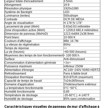
Largeur totale d'encadrement
3.5mm
Allongement
16:9
Résolution physique
1920x1080
Système de Backight
LED
Luminance (lentes)
500cd/sqm
Contraste
DCR DE MÉGA
Angle de visualisation
H 178°|V 178°
Lancement de pixel (WxH)
0.63x0.63 millimètre
Zone d'exposition active (WxH)
× 1209,6 680,4 millimètres
Dimension de panneau (WxHxD)
1213.4x684.2x38.9mm
Point blanc
10 000 K
Couleurs d'affichage
8Bit, 16.7M
La vitesse de régénération
60Hz
Temps de réponse
<>
La vie (heures)
>
60 000 (heures)
Moyennes des temps de bon fonctionnement
>
100 000 h
Surface
Anti-éblouissant
Consommation d'alimentation générale
<3w>
Puissance maximum
inférieur 250W
Alimentation d'énergie
AC100~240V 50/60 HERTZ
Refroidissement
Fans à faible bruit
Dissipation thermique
819 BTU/h (maximum)
Capacité de temps de travail
7x24x365hours
Domaine d'application
D'intérieur/semi extérieur
La température fonctionnante
0°C~50°C
Humidité fonctionnante
0,85
Température de stockage
-20-60°C | -4-140°F
Humidité de stockage
85% sans condensation
Caractéristiques visuelles de panneau de mur d'affichage à