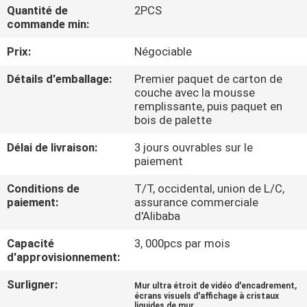
Quantité de
2PCS
commande min:
CONTRÔLE
Prix:
Négociable
DE
QUALITÉ
Détails d'emballage:
Premier paquet de carton de
couche avec la mousse
remplissante, puis paquet en
CONTACTEZ-
bois de palette
NOUS
Délai de livraison:
3 jours ouvrables sur le
paiement
NOUVELLES
Conditions de
T/T, occidental, union de L/C,
paiement:
assurance commerciale
d'Alibaba
DEMANDEZ
Capacité
3, 000pcs par mois
UNE
d'approvisionnement:
CITATION
Surligner:
,
Mur ultra étroit de vidéo d'encadrement
écrans visuels d'affichage à cristaux
liquides de mur