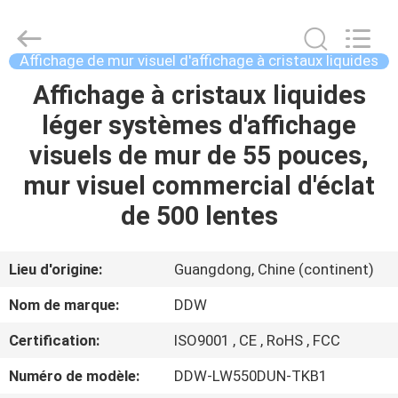
Shenzhen
DDW
Technology
Co.,
Ltd..
Affichage de mur visuel d'affichage à cristaux liquides
All
Rights
Affichage à cristaux liquides
MAISON
Reserved.
Developed
by
léger systèmes d'affichage
ECER
PRODUITS
visuels de mur de 55 pouces,
mur visuel commercial d'éclat
AU
de 500 lentes
SUJET
DE
Lieu d'origine:
Guangdong, Chine (continent)
NOUS
Nom de marque:
DDW
Certification:
ISO9001 , CE , RoHS , FCC
VISITE
Numéro de modèle:
DDW-LW550DUN-TKB1
D'USINE