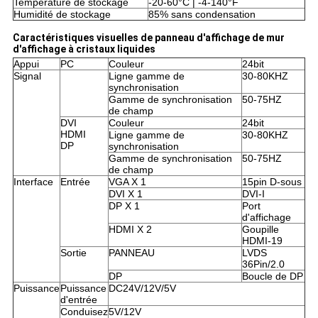
Température de stockage
-20-60°C | -4-140°F
Humidité de stockage
85% sans condensation
Caractéristiques visuelles de panneau d'affichage de mur
d'affichage à cristaux liquides
Appui
PC
Couleur
24bit
Signal
Ligne gamme de
30-80KHZ
synchronisation
Gamme de synchronisation
50-75HZ
de champ
DVI
Couleur
24bit
HDMI
Ligne gamme de
30-80KHZ
DP
synchronisation
Gamme de synchronisation
50-75HZ
de champ
Interface
Entrée
VGA X 1
15pin D-sous
DVI X 1
DVI-I
DP X 1
Port
d'affichage
HDMI X 2
Goupille
HDMI-19
Sortie
PANNEAU
LVDS
36Pin/2.0
DP
Boucle de DP
Puissance
Puissance
DC24V/12V/5V
d'entrée
Conduisez
5V/12V