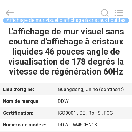
DDW
Technology
Co.,
Ltd..
All
Affichage de mur visuel d'affichage à cristaux liquides
Rights
Reserved.
L'affichage de mur visuel sans
MAISON
Developed
by
ECER
couture d'affichage à cristaux
PRODUITS
liquides 46 pouces angle de
visualisation de 178 degrés la
AU
vitesse de régénération 60Hz
SUJET
DE
Lieu d'origine:
Guangdong, Chine (continent)
NOUS
Nom de marque:
DDW
Certification:
ISO9001 , CE , RoHS , FCC
VISITE
Numéro de modèle:
DDW-LW460HN13
D'USINE