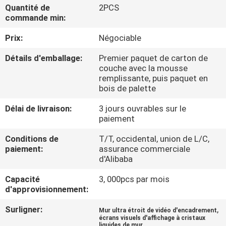
Quantité de
2PCS
commande min:
CONTRÔLE
Prix:
Négociable
DE
QUALITÉ
Détails d'emballage:
Premier paquet de carton de
couche avec la mousse
remplissante, puis paquet en
CONTACTEZ-
bois de palette
NOUS
Délai de livraison:
3 jours ouvrables sur le
paiement
NOUVELLES
Conditions de
T/T, occidental, union de L/C,
paiement:
assurance commerciale
d'Alibaba
DEMANDEZ
Capacité
3, 000pcs par mois
UNE
d'approvisionnement:
CITATION
Surligner:
,
Mur ultra étroit de vidéo d'encadrement
écrans visuels d'affichage à cristaux
liquides de mur