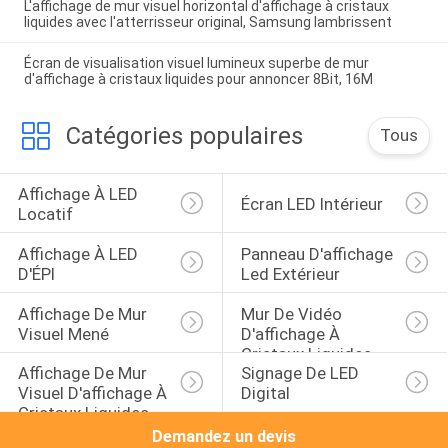
L'affichage de mur visuel horizontal d'affichage à cristaux
liquides avec l'atterrisseur original, Samsung lambrissent
Écran de visualisation visuel lumineux superbe de mur
d'affichage à cristaux liquides pour annoncer 8Bit, 16M
Catégories populaires
Tous
Affichage À LED 
Écran LED Intérieur
Locatif
Affichage À LED 
Panneau D'affichage 
D'ÉPI
Led Extérieur
Affichage De Mur 
Mur De Vidéo 
Visuel Mené
D'affichage À 
Cristaux Liquides 
Affichage De Mur 
Signage De LED 
De DDW
Visuel D'affichage À 
Digital
Cristaux Liquides
Demandez un devis