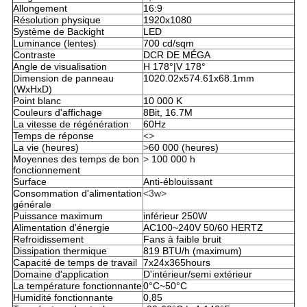
Allongement
16:9
Résolution physique
1920x1080
Système de Backight
LED
Luminance (lentes)
700 cd/sqm
Contraste
DCR DE MÉGA
Angle de visualisation
H 178°|V 178°
Dimension de panneau
1020.02x574.61x68.1mm
(WxHxD)
Point blanc
10 000 K
Couleurs d'affichage
8Bit, 16.7M
La vitesse de régénération
60Hz
Temps de réponse
<>
La vie (heures)
>
60 000 (heures)
Moyennes des temps de bon
>
100 000 h
fonctionnement
Surface
Anti-éblouissant
Consommation d'alimentation
<3w>
générale
Puissance maximum
inférieur 250W
Alimentation d'énergie
AC100~240V 50/60 HERTZ
Refroidissement
Fans à faible bruit
Dissipation thermique
819 BTU/h (maximum)
Capacité de temps de travail
7x24x365hours
Domaine d'application
D'intérieur/semi extérieur
La température fonctionnante
0°C~50°C
Humidité fonctionnante
0,85