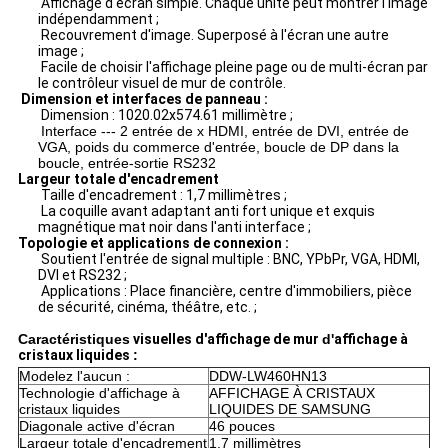
Affichage d'écran simple. Chaque unité peut montrer l'image
indépendamment ;
Recouvrement d'image. Superposé à l'écran une autre
image ;
Facile de choisir l'affichage pleine page ou de multi-écran par
le contrôleur visuel de mur de contrôle.
Dimension et interfaces de panneau :
Dimension : 1020.02x574.61 millimètre ;
Interface ---
2 entrée de x HDMI, entrée de DVI, entrée de
VGA, poids du commerce d'entrée, boucle de DP dans la
boucle, entrée-sortie RS232
Largeur totale d'encadrement
Taille d'encadrement : 1,7 millimètres ;
La coquille avant adaptant anti fort unique et exquis
magnétique mat noir dans l'anti interface ;
Topologie et applications de connexion :
Soutient l'entrée de signal multiple : BNC, YPbPr, VGA, HDMI,
DVI et RS232 ;
Applications : Place financière, centre d'immobiliers, pièce
de sécurité, cinéma, théâtre, etc. ;
Caractéristiques
visuelles d'affichage de mur
d'
affichage à
cristaux liquides
:
Modelez l'aucun :
DDW-LW460HN13
Technologie d'affichage à
AFFICHAGE À CRISTAUX
cristaux liquides
LIQUIDES DE
SAMSUNG
Diagonale active d'écran
46 pouces
Largeur totale d'encadrement
1,7 millimètres