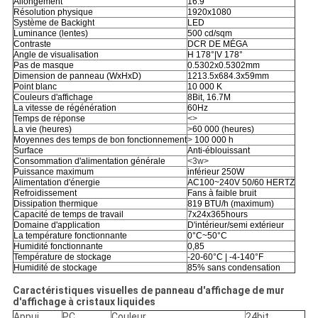
Allongement
16:9
Résolution physique
1920x1080
Système de Backight
LED
Luminance (lentes)
500 cd/sqm
Contraste
DCR DE MÉGA
Angle de visualisation
H 178°|V 178°
Pas de masque
0.5302x0.5302mm
Dimension de panneau (WxHxD)
1213.5x684.3x59mm
Point blanc
10 000 K
Couleurs d'affichage
8Bit, 16.7M
La vitesse de régénération
60Hz
Temps de réponse
<>
La vie (heures)
>
60 000 (heures)
Moyennes des temps de bon fonctionnement
>
100 000 h
Surface
Anti-éblouissant
Consommation d'alimentation générale
<3w>
Puissance maximum
inférieur 250W
Alimentation d'énergie
AC100~240V 50/60 HERTZ
Refroidissement
Fans à faible bruit
Dissipation thermique
819 BTU/h (maximum)
Capacité de temps de travail
7x24x365hours
Domaine d'application
D'intérieur/semi extérieur
La température fonctionnante
0°C~50°C
Humidité fonctionnante
0,85
Température de stockage
-20-60°C | -4-140°F
Humidité de stockage
85% sans condensation
Caractéristiques visuelles de panneau d'affichage de mur
d'affichage à cristaux liquides
Appui
PC
Couleur
24bit