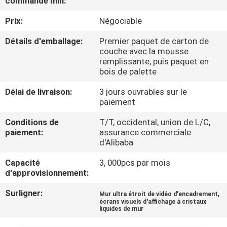
commande min:
Prix:
Négociable
CONTRÔLE
DE
Détails d'emballage:
Premier paquet de carton de
couche avec la mousse
QUALITÉ
remplissante, puis paquet en
bois de palette
CONTACTEZ-
Délai de livraison:
3 jours ouvrables sur le
paiement
NOUS
Conditions de
T/T, occidental, union de L/C,
paiement:
assurance commerciale
NOUVELLES
d'Alibaba
Capacité
3, 000pcs par mois
DEMANDEZ
d'approvisionnement:
UNE
Surligner:
,
Mur ultra étroit de vidéo d'encadrement
écrans visuels d'affichage à cristaux
CITATION
liquides de mur