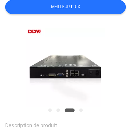
CASE
MEILLEUR PRIX
CENTER
PLAN
DU
SITE
PRIVACY
POLICY
Description de produit