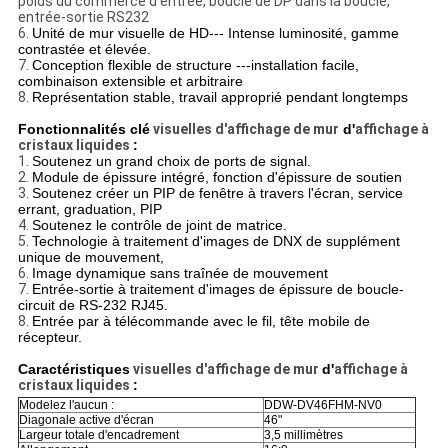
poids du commerce d'entrée, boucle de DP dans la boucle,
entrée-sortie RS232
6.
Unité de mur visuelle de HD--- Intense luminosité, gamme
contrastée et élevée.
7.
Conception flexible de structure ---installation facile,
combinaison extensible et arbitraire
8.
Représentation stable, travail approprié pendant longtemps
Fonctionnalités clé
visuelles d'affichage de mur
d'
affichage à
cristaux liquides
:
1.
Soutenez un grand choix de ports de signal.
2.
Module de épissure intégré, fonction d'épissure de soutien
3.
Soutenez créer un PIP de fenêtre à travers l'écran, service
errant, graduation, PIP
4.
Soutenez le contrôle de joint de matrice.
5.
Technologie à traitement d'images de DNX de supplément
unique de mouvement,
6.
Image dynamique sans traînée de mouvement
7.
Entrée-sortie à traitement d'images de épissure de boucle-
circuit de RS-232 RJ45.
8.
Entrée par à télécommande avec le fil, tête mobile de
récepteur.
Caractéristiques
visuelles d'affichage de mur
d'
affichage à
cristaux liquides
:
Modelez l'aucun :
DDW-DV46FHM-NV0
Diagonale active d'écran
46"
Largeur totale d'encadrement
3,5 millimètres