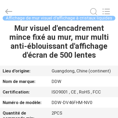
DDW
Technology
Co.,
Ltd..
All
Affichage de mur visuel d'affichage à cristaux liquides
Rights
Reserved.
Developed
Mur visuel d'encadrement
MAISON
by
ECER
mince fixé au mur, mur multi
PRODUITS
anti-éblouissant d'affichage
d'écran de 500 lentes
AU
SUJET
Lieu d'origine:
Guangdong, Chine (continent)
DE
Nom de marque:
DDW
NOUS
Certification:
ISO9001 , CE , RoHS , FCC
Numéro de modèle:
DDW-DV46FHM-NV0
VISITE
D'USINE
Quantité de
2PCS