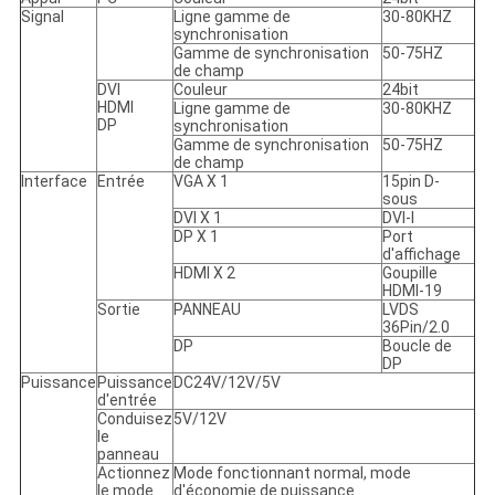
Signal
Ligne gamme de
30-80KHZ
synchronisation
Gamme de synchronisation
50-75HZ
de champ
DVI
Couleur
24bit
HDMI
Ligne gamme de
30-80KHZ
DP
synchronisation
Gamme de synchronisation
50-75HZ
de champ
Interface
Entrée
VGA X 1
15pin D-
sous
DVI X 1
DVI-I
DP X 1
Port
d'affichage
HDMI X 2
Goupille
HDMI-19
Sortie
PANNEAU
LVDS
36Pin/2.0
DP
Boucle de
DP
Puissance
Puissance
DC24V/12V/5V
d'entrée
Conduisez
5V/12V
le
panneau
Actionnez
Mode fonctionnant normal, mode
le mode
d'économie de puissance