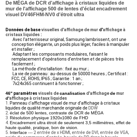
De MÉGA de DCR d'affichage à cristaux liquides de
mur de l'affichage 500 de lentes d'éclat encadrement
visuel DV46FHM-NV0 d'étroit ultra
Données de base
visuelles d'affichage de mur
d'
affichage à
cristaux liquides
:
Avec l'atterrisseur original, Samsung lambrissent, ont une
conception élégante, un poids plus léger, faciles à manipuler
et installer ;
Adaptant les composants modulaires, faisant le
remplacement d'opérations d'entretien et de pièces très
facilement ;
La méthode d'installation : fixé au mur ;
La vie de panneau : au-dessus de 50000 heures ; Certificat :
FCC, CE, ROHS, IP65 ; Garantie : 1 an ;
7x24x365 continuent à fonctionner ;
46"
paramètres
visuels de
canalisation
d'affichage
de
mur
d'
affichage à cristaux liquides
1.
Panneau
d'
affichage visuel de mur d'affichage à cristaux
liquides de qualité marchande originale de
DDW
2.
éclat de 500 lentes, contraste de DCR de MÉGA
3.
Résolution physique 1920x1080 de FHD
4.
Encadrement ultra étroit de seulement 3,5 millimètres, effet de
haute qualité, pratique, bon de vision.
5.
Interface ---
2 entrée de x HDMI, entrée de DVI, entrée de VGA,