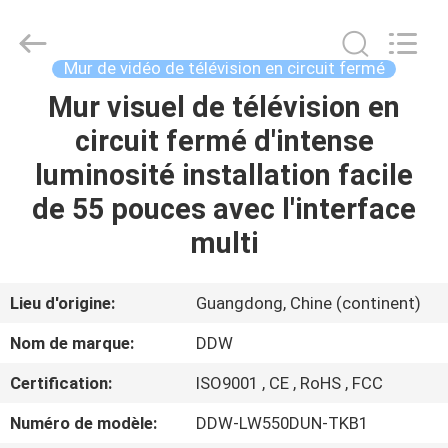
Technology
Co.,
Ltd..
All
Rights
Mur de vidéo de télévision en circuit fermé
Reserved.
Developed
Mur visuel de télévision en
MAISON
by
ECER
circuit fermé d'intense
PRODUITS
luminosité installation facile
de 55 pouces avec l'interface
AU
multi
SUJET
DE
Lieu d'origine:
Guangdong, Chine (continent)
NOUS
Nom de marque:
DDW
Certification:
ISO9001 , CE , RoHS , FCC
VISITE
Numéro de modèle:
DDW-LW550DUN-TKB1
D'USINE