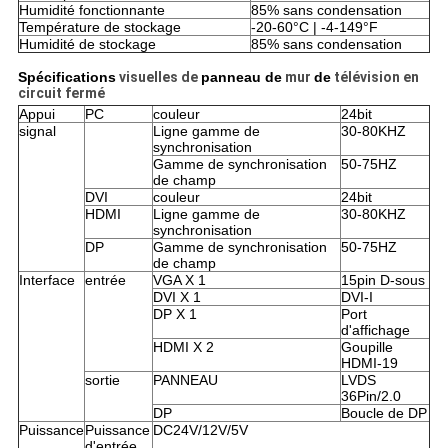
Humidité fonctionnante
85% sans condensation
Température de stockage
-20-60°C | -4-149°F
Humidité de stockage
85% sans condensation
Spécifications
visuelles de
panneau de
mur
de
télévision en
circuit fermé
Appui
PC
couleur
24bit
signal
Ligne gamme de
30-80KHZ
synchronisation
Gamme de synchronisation
50-75HZ
de champ
DVI
couleur
24bit
HDMI
Ligne gamme de
30-80KHZ
synchronisation
DP
Gamme de synchronisation
50-75HZ
de champ
Interface
entrée
VGA X 1
15pin D-sous
DVI X 1
DVI-I
DP X 1
Port
d'affichage
HDMI X 2
Goupille
HDMI-19
sortie
PANNEAU
LVDS
36Pin/2.0
DP
Boucle de DP
Puissance
Puissance
DC24V/12V/5V
d'entrée