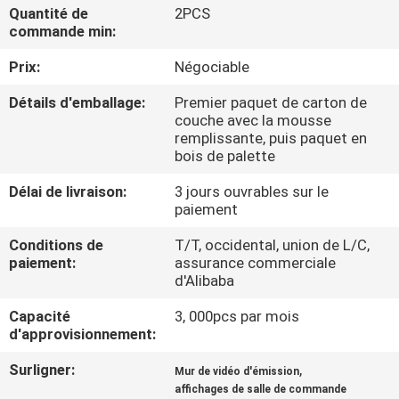
Quantité de
2PCS
commande min:
CONTRÔLE
Prix:
Négociable
DE
QUALITÉ
Détails d'emballage:
Premier paquet de carton de
couche avec la mousse
remplissante, puis paquet en
CONTACTEZ-
bois de palette
NOUS
Délai de livraison:
3 jours ouvrables sur le
paiement
NOUVELLES
Conditions de
T/T, occidental, union de L/C,
paiement:
assurance commerciale
d'Alibaba
DEMANDEZ
Capacité
3, 000pcs par mois
UNE
d'approvisionnement:
CITATION
Surligner:
,
Mur de vidéo d'émission
affichages de salle de commande