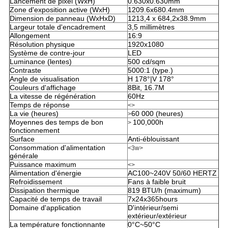
Lancement de pixel (WxH)
0.630x0.630mm
Zone d'exposition active (WxH)
1209.6x680.4mm
Dimension de panneau (WxHxD)
1213,4
x
684,2
x38.9mm
Largeur totale d'encadrement
3,5 millimètres
Allongement
16:9
Résolution physique
1920x1080
Système de contre-jour
LED
Luminance (lentes)
500 cd/sqm
Contraste
5000:1 (type.)
Angle de visualisation
H 178°|V 178°
Couleurs d'affichage
8Bit, 16.7M
La vitesse de régénération
60Hz
Temps de réponse
<>
La vie (heures)
60 000 (heures)
>
Moyennes des temps de bon
100,000h
>
fonctionnement
Surface
Anti-éblouissant
Consommation d'alimentation
<3w>
générale
Puissance maximum
<>
Alimentation d'énergie
AC100~240V 50/60 HERTZ
Refroidissement
Fans à faible bruit
Dissipation thermique
819 BTU/h (maximum)
Capacité de temps de travail
7x24x365hours
Domaine d'application
D'intérieur/semi
extérieur/extérieur
La température fonctionnante
0°C~50°C