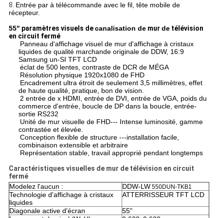
8.
Entrée par à télécommande avec le fil, tête mobile de
récepteur.
55"
paramètres
visuels de
canalisation de
mur
de
télévision
en circuit fermé
Panneau d'affichage visuel de mur d'affichage à cristaux
liquides de qualité marchande originale de DDW, 16:9
Samsung un-SI TFT LCD
éclat de 500 lentes, contraste de DCR de MÉGA
Résolution physique 1920x1080 de FHD
Encadrement ultra étroit de seulement 3,5 millimètres, effet
de haute qualité, pratique, bon de vision.
2 entrée de x HDMI, entrée de DVI, entrée de VGA, poids du
commerce d'entrée, boucle de DP dans la boucle, entrée-
sortie RS232
Unité de mur visuelle de FHD--- Intense luminosité, gamme
contrastée et élevée.
Conception flexible de structure ---installation facile,
combinaison extensible et arbitraire
Représentation stable, travail approprié pendant longtemps
Caractéristiques visuelles de mur de télévision en circuit
fermé
Modelez l'aucun :
DDW-LW
550DUN-TKB1
Technologie d'affichage à cristaux
ATTERRISSEUR TFT LCD
liquides
Diagonale active d'écran
55"