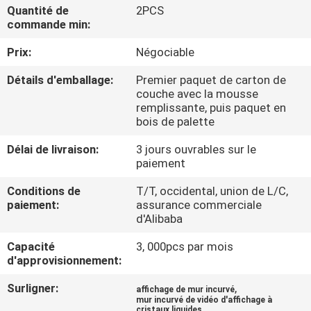
Quantité de
2PCS
commande min:
CONTRÔLE
Prix:
Négociable
DE
QUALITÉ
Détails d'emballage:
Premier paquet de carton de
couche avec la mousse
remplissante, puis paquet en
CONTACTEZ-
bois de palette
NOUS
Délai de livraison:
3 jours ouvrables sur le
paiement
NOUVELLES
Conditions de
T/T, occidental, union de L/C,
paiement:
assurance commerciale
d'Alibaba
DEMANDEZ
Capacité
3, 000pcs par mois
UNE
d'approvisionnement:
CITATION
Surligner:
,
affichage de mur incurvé
mur incurvé de vidéo d'affichage à
cristaux liquides