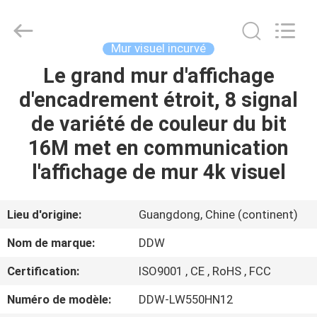
Technology
Co.,
Ltd..
All
Rights
Mur visuel incurvé
Reserved.
Developed
Le grand mur d'affichage
MAISON
by
ECER
d'encadrement étroit, 8 signal
PRODUITS
de variété de couleur du bit
16M met en communication
AU
l'affichage de mur 4k visuel
SUJET
DE
Lieu d'origine:
Guangdong, Chine (continent)
NOUS
Nom de marque:
DDW
Certification:
ISO9001 , CE , RoHS , FCC
VISITE
Numéro de modèle:
DDW-LW550HN12
D'USINE