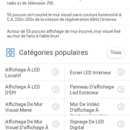
radio et de télévision 700
55 pouces ont courbé le mur visuel sans couture luminosité à
C.A. 220v-250v de la vitesse de régénération 60Hz l'intense
Autour de 55 pouces affichage de mur incurvé, mur visuel fixé
au mur de fans à faible bruit
Catégories populaires
Tous
Affichage À LED 
Écran LED Intérieur
Locatif
Affichage À LED 
Panneau D'affichage 
D'ÉPI
Led Extérieur
Affichage De Mur 
Mur De Vidéo 
Visuel Mené
D'affichage À 
Cristaux Liquides 
Affichage De Mur 
Signage De LED 
De DDW
Visuel D'affichage À 
Digital