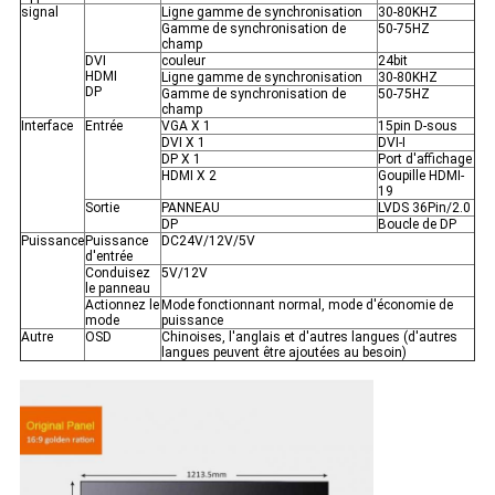
signal
Ligne gamme de synchronisation
30-80KHZ
Gamme de synchronisation de
50-75HZ
champ
DVI
couleur
24bit
HDMI
Ligne gamme de synchronisation
30-80KHZ
DP
Gamme de synchronisation de
50-75HZ
champ
Interface
Entrée
VGA X 1
15pin D-sous
DVI X 1
DVI-I
DP X 1
Port d'affichage
HDMI X 2
Goupille HDMI-
19
Sortie
PANNEAU
LVDS 36Pin/2.0
DP
Boucle de DP
Puissance
Puissance
DC24V/12V/5V
d'entrée
Conduisez
5V/12V
le panneau
Actionnez le
Mode fonctionnant normal, mode d'économie de
mode
puissance
Autre
OSD
Chinoises, l'anglais et d'autres langues (d'autres
langues peuvent être ajoutées au besoin)