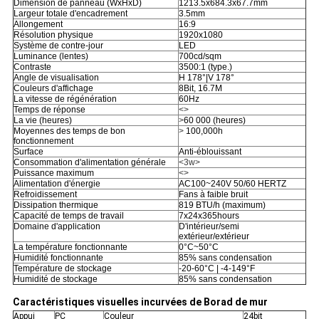
Dimension de panneau (WxHxD)
1213.5x684.3x67.7mm
Largeur totale d'encadrement
3.5mm
Allongement
16:9
Résolution physique
1920x1080
Système de contre-jour
LED
Luminance (lentes)
700cd/sqm
Contraste
3500:1 (type.)
Angle de visualisation
H 178°|V 178°
Couleurs d'affichage
8Bit, 16.7M
La vitesse de régénération
60Hz
Temps de réponse
<>
La vie (heures)
>
60 000 (heures)
Moyennes des temps de bon
>
100,000h
fonctionnement
Surface
Anti-éblouissant
Consommation d'alimentation générale
<3w>
Puissance maximum
<>
Alimentation d'énergie
AC100~240V 50/60 HERTZ
Refroidissement
Fans à faible bruit
Dissipation thermique
819 BTU/h (maximum)
Capacité de temps de travail
7x24x365hours
Domaine d'application
D'intérieur/semi
extérieur/extérieur
La température fonctionnante
0°C~50°C
Humidité fonctionnante
85% sans condensation
Température de stockage
-20-60°C | -4-149°F
Humidité de stockage
85% sans condensation
Caractéristiques visuelles incurvées de Borad de mur
Appui
PC
Couleur
24bit