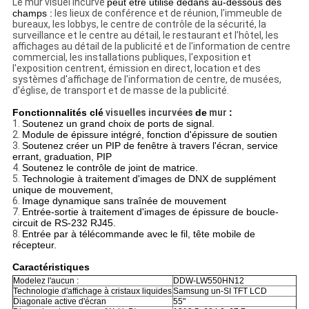
Le mur visuel incurvé
peut être utilisé dedans au-dessous des
champs :
les lieux de conférence et de réunion, l'immeuble de
bureaux, les lobbys, le centre de contrôle de la sécurité, la
surveillance et le centre au détail, le restaurant et l'hôtel, les
affichages au détail de la publicité et de l'information de centre
commercial, les installations publiques, l'exposition et
l'exposition centrent, émission en direct, location et des
systèmes d'affichage de l'information de centre, de musées,
d'église, de transport et de masse de la publicité.
Fonctionnalités clé
visuelles incurvées
de
mur
:
1.
Soutenez un grand choix de ports de signal.
2.
Module de épissure intégré, fonction d'épissure de soutien
3.
Soutenez créer un PIP de fenêtre à travers l'écran, service
errant, graduation, PIP
4.
Soutenez le contrôle de joint de matrice.
5.
Technologie à traitement d'images de DNX de supplément
unique de mouvement,
6.
Image dynamique sans traînée de mouvement
7.
Entrée-sortie à traitement d'images de épissure de boucle-
circuit de RS-232 RJ45.
8.
Entrée par à télécommande avec le fil, tête mobile de
récepteur.
Caractéristiques
Modelez l'aucun :
DDW-LW550HN12
Technologie d'affichage à cristaux liquides
Samsung un-SI TFT LCD
Diagonale active d'écran
55"