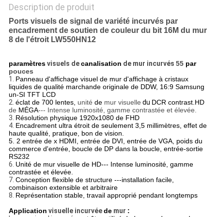
Description de produit
Ports visuels de signal de variété incurvés par
encadrement de soutien de couleur du bit 16M du mur
8 de l'étroit LW550HN12
paramètres
visuels de
canalisation
de mur incurvés
55
par
pouces
1.
Panneau d'affichage visuel de mur d'affichage à cristaux
liquides de qualité marchande originale de DDW, 16:9 Samsung
un-SI TFT LCD
2.
éclat de 700 lentes,
unité
de
mur visuelle
du
DCR contrast.HD
de
MÉGA
--- Intense luminosité, gamme contrastée et élevée.
3.
Résolution physique 1920x1080 de FHD
4.
Encadrement ultra étroit de seulement 3,5 millimètres, effet de
haute qualité, pratique, bon de vision.
5. 2 entrée de x HDMI, entrée de DVI, entrée de VGA, poids du
commerce d'entrée, boucle de DP dans la boucle, entrée-sortie
RS232
6.
Unité de mur visuelle de HD--- Intense luminosité, gamme
contrastée et élevée.
7.
Conception flexible de structure ---installation facile,
combinaison extensible et arbitraire
8.
Représentation stable, travail approprié pendant longtemps
Application
visuelle incurvée
de
mur
: