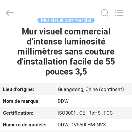
DDW
Technology
Co.,
Ltd..
All
Mur visuel commercial
Rights
Reserved.
Mur visuel commercial
MAISON
Developed
by
ECER
d'intense luminosité
PRODUITS
millimètres sans couture
d'installation facile de 55
AU
pouces 3,5
SUJET
DE
Lieu d'origine:
Guangdong, Chine (continent)
NOUS
Nom de marque:
DDW
Certification:
ISO9001 , CE , RoHS , FCC
VISITE
Numéro de modèle:
DDW-DV550FHM-NV3
D'USINE