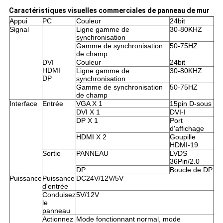
Caractéristiques visuelles commerciales de panneau de mur
Appui
PC
Couleur
24bit
Signal
Ligne gamme de
30-80KHZ
synchronisation
Gamme de synchronisation
50-75HZ
de champ
DVI
Couleur
24bit
HDMI
Ligne gamme de
30-80KHZ
DP
synchronisation
Gamme de synchronisation
50-75HZ
de champ
Interface
Entrée
VGA X 1
15pin D-sous
DVI X 1
DVI-I
DP X 1
Port
d'affichage
HDMI X 2
Goupille
HDMI-19
Sortie
PANNEAU
LVDS
36Pin/2.0
DP
Boucle de DP
Puissance
Puissance
DC24V/12V/5V
d'entrée
Conduisez
5V/12V
le
panneau
Actionnez
Mode fonctionnant normal, mode