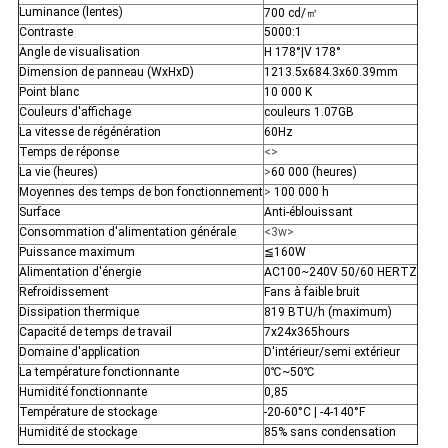
Luminance (lentes)
700 cd/㎡
Contraste
5000:1
Angle de visualisation
H 178°|V 178°
Dimension de panneau (WxHxD)
1213.5x684.3x60.39mm
Point blanc
10 000 K
Couleurs d'affichage
couleurs 1.07GB
La vitesse de régénération
60Hz
Temps de réponse
<>
La vie (heures)
>
60 000 (heures)
Moyennes des temps de bon fonctionnement
>
100 000 h
Surface
Anti-éblouissant
Consommation d'alimentation générale
<3w>
Puissance maximum
≦160W
Alimentation d'énergie
AC100~240V 50/60 HERTZ
Refroidissement
Fans à faible bruit
Dissipation thermique
819 BTU/h (maximum)
Capacité de temps de travail
7x24x365hours
Domaine d'application
D'intérieur/semi extérieur
La température fonctionnante
0℃~50℃
Humidité fonctionnante
0,85
Température de stockage
-20-60°C | -4-140°F
Humidité de stockage
85% sans condensation