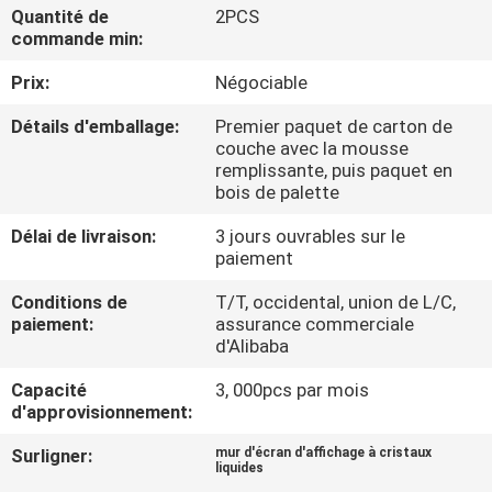
Quantité de
2PCS
commande min:
CONTRÔLE
Prix:
Négociable
DE
QUALITÉ
Détails d'emballage:
Premier paquet de carton de
couche avec la mousse
remplissante, puis paquet en
CONTACTEZ-
bois de palette
NOUS
Délai de livraison:
3 jours ouvrables sur le
paiement
NOUVELLES
Conditions de
T/T, occidental, union de L/C,
paiement:
assurance commerciale
d'Alibaba
DEMANDEZ
Capacité
3, 000pcs par mois
UNE
d'approvisionnement:
CITATION
Surligner:
mur d'écran d'affichage à cristaux
liquides
,