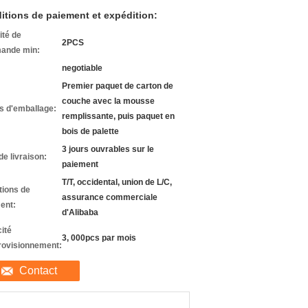
itions de paiement et expédition:
ité de
2PCS
ande min:
negotiable
Premier paquet de carton de
couche avec la mousse
ls d'emballage:
remplissante, puis paquet en
bois de palette
3 jours ouvrables sur le
de livraison:
paiement
T/T, occidental, union de L/C,
tions de
assurance commerciale
ent:
d'Alibaba
ité
3, 000pcs par mois
rovisionnement:
Contact