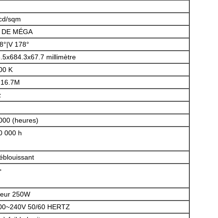
cd/sqm
 DE MÉGA
8°|V 178°
.5x684.3x67.7 millimètre
00 K
, 16.7M
z
000 (heures)
Laisser un message
0 000 h
Nous vous rappellerons bientôt!
-éblouissant
>
rieur 250W
00~240V 50/60 HERTZ