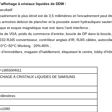
'affichage à cristaux liquides de DDW :
acultatif
cadrement le plus étroit est de 3,5 millimètres et l'encadrement peut être
es armoires debout de plancher et la poussée avant hydrauliques sautent 
nique et exquis magnétique mat noir dans l'anti interferce ;
rée de VGA, poids du commerce d'entrée, boucle de DP dans la boucle,
232-RJ45 convertisseur, contrôleur anglais d'IR, RJ45 câbles, autocolla
té 0°C~50°C.Working : 20%-80% ;
 d'immobiliers, magasin d'habillement, étiquetant le centre, lobby d'hô
-LW550HN11
ICHAGE À CRISTAUX LIQUIDES DE SAMSUNG
illimètres
0x1080