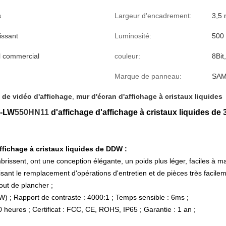
s
Largeur d'encadrement:
3,5
issant
Luminosité:
500 
l commercial
couleur:
8Bit
Marque de panneau:
SA
 de vidéo d'affichage
,
mur d'écran d'affichage à cristaux liquides
W-LW
550HN11
d'affichage d'affichage à cristaux liquides de 
fichage à cristaux liquides de DDW :
brissent, ont une conception élégante, un poids plus léger, faciles à man
ant le remplacement d'opérations d'entretien et de pièces très facilem
out de plancher ;
; Rapport de contraste : 4000:1 ; Temps sensible : 6ms ;
heures ; Certificat : FCC, CE, ROHS, IP65 ; Garantie : 1 an ;