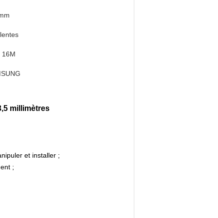
 mm
lentes
, 16M
MSUNG
3,5 millimètres
ipuler et installer ;
ent ;