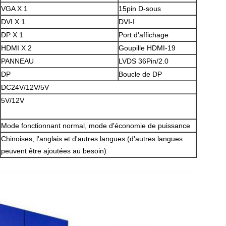
VGA X 1
15pin D-sous
DVI X 1
DVI-I
DP X 1
Port d'affichage
HDMI X 2
Goupille HDMI-19
PANNEAU
LVDS 36Pin/2.0
DP
Boucle de DP
DC24V/12V/5V
5V/12V
Mode fonctionnant normal, mode d'économie de puissance
Chinoises, l'anglais et d'autres langues (d'autres langues
peuvent être ajoutées au besoin)