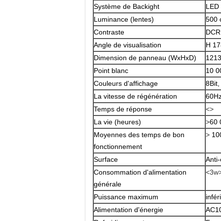
Système de Backight
LED
Luminance (lentes)
500 
Contraste
DCR
Angle de visualisation
H 17
Dimension de panneau (WxHxD)
1213
Point blanc
10 0
Couleurs d'affichage
8Bit
La vitesse de régénération
60H
Temps de réponse
<>
La vie (heures)
>
60 
Moyennes des temps de bon
>
10
fonctionnement
Surface
Anti
Consommation d'alimentation
<3w
générale
Puissance maximum
infé
Alimentation d'énergie
AC1