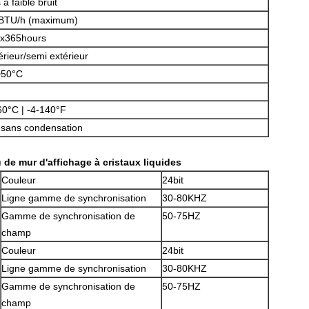
à faible bruit
BTU/h (maximum)
x365hours
érieur/semi extérieur
~50°C
60°C | -4-140°F
SOUMETTRE
sans condensation
 de mur d'affichage à cristaux liquides
Couleur
24bit
Ligne gamme de synchronisation
30-80KHZ
Gamme de synchronisation de
50-75HZ
champ
Couleur
24bit
Ligne gamme de synchronisation
30-80KHZ
Gamme de synchronisation de
50-75HZ
champ