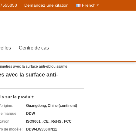
07555858
Demandez une citation
French
elles
Centre de cas
limètres avec la surface anti-éblouissante
s avec la surface anti-
ls sur le produit:
'origine:
Guangdong, Chine (continent)
e marque:
DDW
cation:
ISO9001 , CE , RoHS , FCC
o de modèle:
DDW-LW550HN11