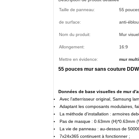
Taille de panneau:
55 pouce
de surface:
anti-éblou
Nom du produit:
Mur visue
Allongement:
16:9
Mettre en évidence:
mur multi
55 pouces mur sans couture DD
Données de base visuelles de mur d'af
Avec l'atterrisseur original, Samsung lam
Adaptant les composants modulaires, fais
La méthode d'installation : armoires deb
Pas de masque : 0.63mm (H)*0.63mm (W) 
La vie de panneau : au-dessus de 50000 
7x24x365 continuent à fonctionner ;