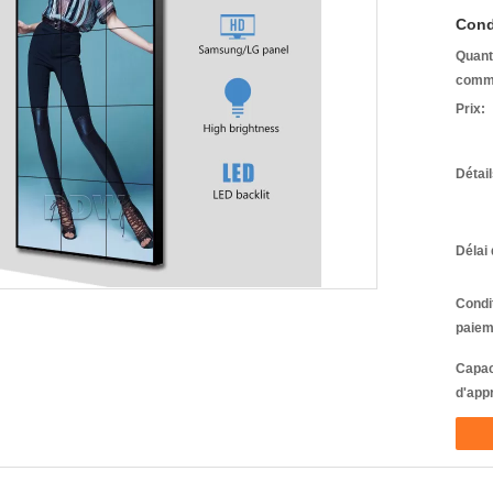
Cond
Quant
comm
Prix:
Détai
Délai 
Condi
paiem
Capac
d'app