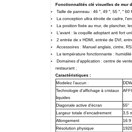
Fonctionnalités clé visuelles de mur d
Taille de panneau : 46 ″, 49 ″, 55 ″, ″ 60 f
La conception ultra étroite de cadre, l'en
La position fixée au mur, de plancher, l
L'avant : la coquille adoptant anti fort u
2 entrée de x HDMI, entrée de DVI, ent
Accessoires : Manuel anglais, cintre, RS
La température fonctionnante : humidi
Domaines d'application : centre de vente
restaurant ;
Caractéristiques :
Modelez l'aucun :
DDW
Technologie d'affichage à cristaux
AFF
liquides
Diagonale active d'écran
55"
Largeur totale d'encadrement
3,5 m
Allongement
16:9
Résolution physique
192