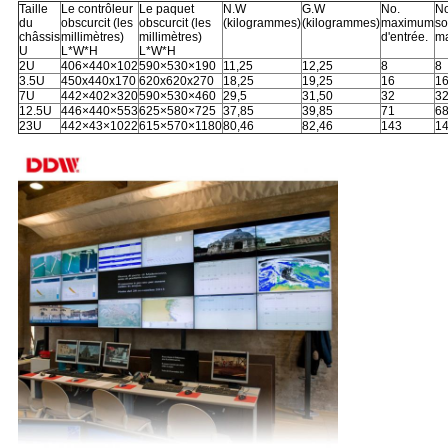
Taille
Le contrôleur
Le paquet
N.W
G.W
No.
No
du
obscurcit (les
obscurcit (les
(kilogrammes)
(kilogrammes)
maximum
so
châssis
millimètres)
millimètres)
d'entrée.
m
U
L*W*H
L*W*H
2U
406×440×102
590×530×190
11,25
12,25
8
8
3.5U
450x440x170
620x620x270
18,25
19,25
16
1
7U
442×402×320
590×530×460
29,5
31,50
32
3
12.5U
446×440×553
625×580×725
37,85
39,85
71
6
23U
442×43×1022
615×570×1180
80,46
82,46
143
1