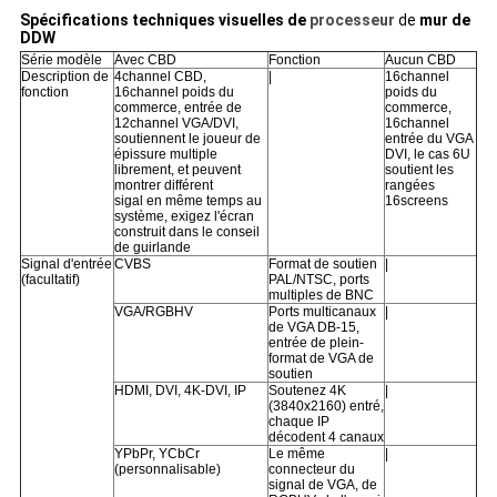
Spécifications techniques visuelles de
processeur
de
mur de
DDW
Série modèle
Avec CBD
Fonction
Aucun CBD
Description de
4channel CBD,
|
16channel
fonction
16channel poids du
poids du
commerce, entrée de
commerce,
12channel VGA/DVI,
16channel
soutiennent le joueur de
entrée du VGA
épissure multiple
DVI, le cas 6U
librement, et peuvent
soutient les
montrer différent
rangées
sigal en même temps au
16screens
système, exigez l'écran
construit dans le conseil
de guirlande
Signal d'entrée
CVBS
Format de soutien
|
(facultatif)
PAL/NTSC, ports
multiples de BNC
VGA/RGBHV
Ports multicanaux
|
de VGA DB-15,
entrée de plein-
format de VGA de
soutien
HDMI, DVI, 4K-DVI, IP
Soutenez 4K
|
(3840x2160) entré,
chaque IP
décodent 4 canaux
YPbPr, YCbCr
Le même
|
(personnalisable)
connecteur du
signal de VGA, de