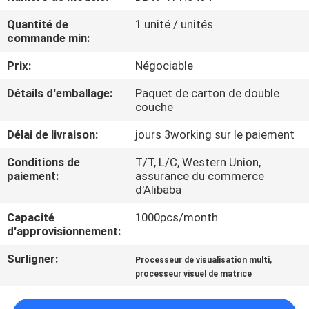
Quantité de
1 unité / unités
CONTRÔLE
commande min:
DE
Prix:
Négociable
QUALITÉ
Détails d'emballage:
Paquet de carton de double
couche
CONTACTEZ-
Délai de livraison:
jours 3working sur le paiement
NOUS
Conditions de
T/T, L/C, Western Union,
paiement:
assurance du commerce
NOUVELLES
d'Alibaba
Capacité
1000pcs/month
d'approvisionnement:
DEMANDEZ
UNE
Surligner:
,
Processeur de visualisation multi
processeur visuel de matrice
CITATION