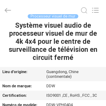
Technology
Co.,
Ltd..
All
Rights
Processeur visuel de mur
Reserved.
Developed
Système visuel audio de
MAISON
by
ECER
processeur visuel de mur de
PRODUITS
4k 4x4 pour le centre de
surveillance de télévision en
AU
circuit fermé
SUJET
DE
Lieu d'origine:
Guangdong, Chine
(continentale)
NOUS
Nom de marque:
DDW
VISITE
Certification:
ISO9001 ,CE , RoHS , FCC , 3C
D'USINE
Numéro de modèle:
DDW-VPH0404