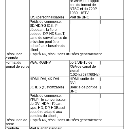
RGBHV, de l'appui
pal, du format de
NTSC et du 720P,
1080i HSTV
IDS (personnalisable)
Port de BNC
|
Poids du commerce,
|
|
SD/HD/3G IDS, IP
décodant, la fibre
optique, DP, HDBaseT,
carte de surveillance de
prévision peut être
adapté aux besoins du
client ;
Résolution
jusqu'à 4K, résolutions utilisées généralement
d'entrée
Format du
VGA, RGBHV
port /DB-15 de
|
signal de sortie
XGA de canal de
signal
(1024x768@60Hz)
HDMI, DVI, 4K-DVI
HDMI, sortie de
|
DVI
3G IDS (customzable)
Boucle de port de
|
BNC
Poids du commerce,
|
|
YPbPr, le convertisseur
de DVI-HDMI, l'écart-
type, HD, DP, HDBaset
peut être adapté aux
besoins du client ;
Résolution de
jusqu'à 4K, résolutions utilisées généralement
sortie
Contrôle
Port RS232 standard