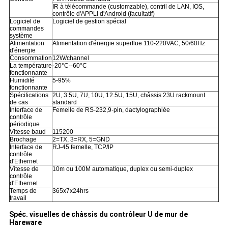
IR à télécommande (customzable), contril de LAN, IOS,
contrôle d'APPLI d'Android (facultatif)
Logiciel de
Logiciel de gestion spécial
commandes
système
Alimentation
Alimentation d'énergie superflue 110-220VAC, 50/60Hz
d'énergie
Consommation
12W/channel
La température
-20°C--60°C
fonctionnante
Humidité
5-95%
fonctionnante
Spécifications
2U, 3.5U, 7U, 10U, 12.5U, 15U, châssis 23U rackmount
de cas
standard
Interface de
Femelle de RS-232,9-pin, dactylographiée
contrôle
périodique
Vitesse baud
115200
Brochage
2=TX, 3=RX, 5=GND
Interface de
RJ-45 femelle, TCP/IP
contrôle
d'Ethernet
Vitesse de
10m ou 100M automatique, duplex ou semi-duplex
contrôle
d'Ethernet
Temps de
365x7x24hrs
travail
Spéc. visuelles de châssis du contrôleur U de mur de
Hareware