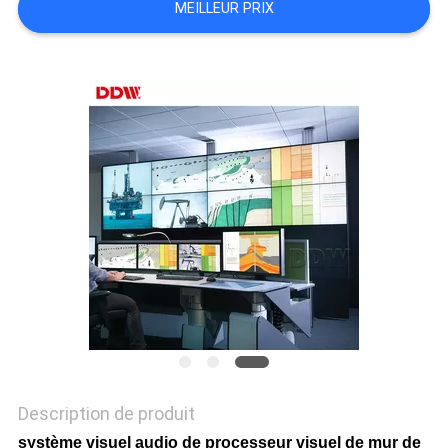
MEILLEUR PRIX
CASE
CENTER
PLAN
DU
SITE
PRIVACY
POLICY
Description de produit
système visuel audio de processeur visuel de mur de